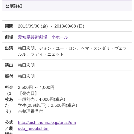
公演詳細
期間
2013/09/06 (金) ～ 2013/09/08 (日)
劇場
愛知県芸術劇場 小ホール
出演
梅田宏明、ヂォン・ユー・ロン、ヘマ・スンダリ・ヴェラ
ルル、ラディ・ニェット
演出
梅田宏明
振付
梅田宏明
料金
2,500円 ～ 4,000円
（1
【発売日】
枚あ
一般前売：4,000円(税込)
た
学生(25歳以下)：2,500円(税込)
り）
※整理番号付
公式
http://aichitriennale.jp/artist/um
／劇
eda_hiroaki.html