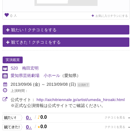
人
0
お気に入りチラシにする
観たい！クチコミをする
観てきた！クチコミをする
実演鑑賞
S20 梅田宏明
愛知県芸術劇場 小ホール
（愛知県）
2013/09/06 (金) ～ 2013/09/08 (日)
公演終了
上演時間：
公式サイト：
http://aichitriennale.jp/artist/umeda_hiroaki.html
※正式な公演情報は公式サイトでご確認ください。
0
/
0.0
人
0
/
0.0
人