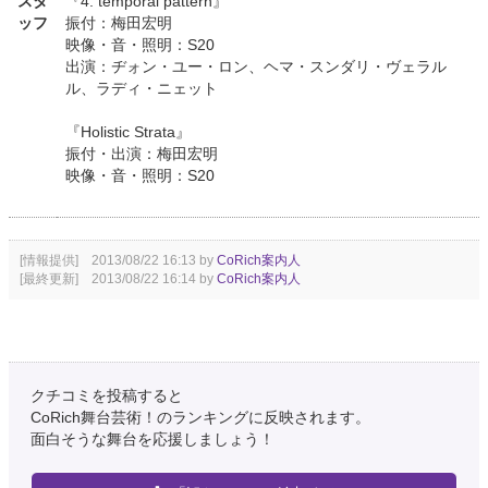
スタ
『4. temporal pattern』
ッフ
振付：梅田宏明
映像・音・照明：S20
出演：ヂォン・ユー・ロン、ヘマ・スンダリ・ヴェラル
ル、ラディ・ニェット
『Holistic Strata』
振付・出演：梅田宏明
映像・音・照明：S20
[情報提供] 2013/08/22 16:13 by
CoRich案内人
[最終更新] 2013/08/22 16:14 by
CoRich案内人
クチコミを投稿すると
CoRich舞台芸術！のランキングに反映されます。
面白そうな舞台を応援しましょう！