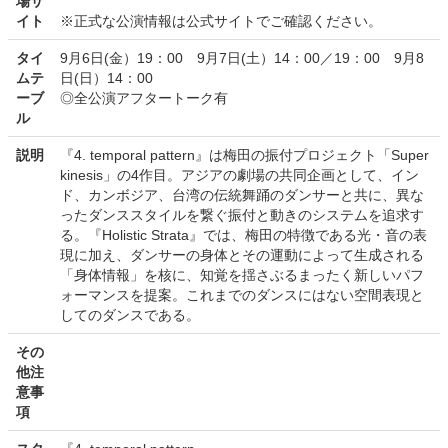
場サ
イト
※正式な公演情報は公式サイトでご確認ください。
タイ
9月6日(金）19：00 9月7日(土）14：00／19：00 9月8
ムテ
日(日）14：00
ーブ
◎全公演アフタートーク有
ル
説明
『4. temporal pattern』は梅田の振付プロジェクト「Super
kinesis」の4作目。アジアの劇場の共同企画として、イン
ド、カンボジア、台湾の伝統舞踊のダンサーと共に、異な
ったダンススタイルを繋ぐ振付と動きのシステムを追求す
る。『Holistic Strata』では、梅田の特徴である光・音の表
現に加え、ダンサーの身体とその運動によって生成される
「身体情報」を核に、知覚を揺さぶるまったく新しいパフ
ォーマンスを提案。これまでのダンスにはない空間表現と
してのダンスである。
その
他注
意事
項