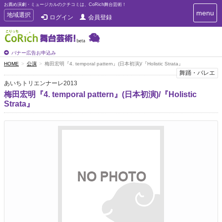
お薦め演劇・ミュージカルのクチコミは、CoRich舞台芸術！
T
menu
T
地域選択
ログイン
会員登録
o
o
g
g
g
g
l
l
バナー広告お申込み
e
e
HOME
公演
梅田宏明『4. temporal pattern』(日本初演)/『Holistic Strata』
n
n
舞踊・バレエ
a
a
v
あいちトリエンナーレ2013
i
v
梅田宏明『4. temporal pattern』(日本初演)/『Holistic
g
i
Strata』
a
g
t
a
i
t
o
n
i
o
n