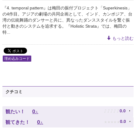
『4. temporal pattern』は梅田の振付プロジェクト「Superkinesis」
の4作目。アジアの劇場の共同企画として、インド、カンボジア、台
湾の伝統舞踊のダンサーと共に、異なったダンススタイルを繋ぐ振
付と動きのシステムを追求する。『Holistic Strata』では、梅田の
特...
もっと読む
埋め込みコード
クチコミ
♪
♪
♪
♪
♪
0
0.0
観たい！
人
★
★
★
★
★
0
0.0
観てきた！
人