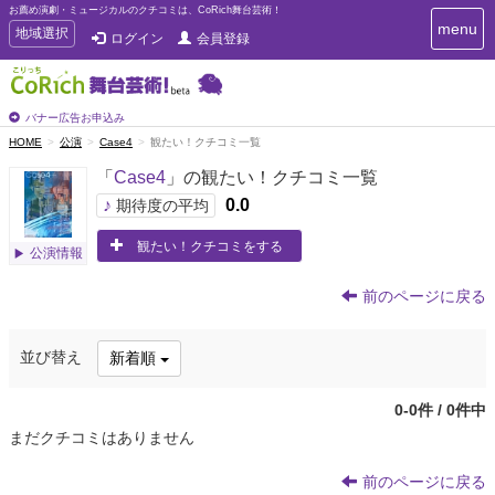
お薦め演劇・ミュージカルのクチコミは、CoRich舞台芸術！
T
menu
T
地域選択
ログイン
会員登録
o
o
g
g
g
g
l
l
バナー広告お申込み
e
e
HOME
公演
Case4
観たい！クチコミ一覧
n
n
a
「
Case4
」の観たい！クチコミ一覧
a
v
i
v
♪
0.0
期待度の平均
g
i
a
観たい！クチコミをする
g
公演情報
t
a
i
t
o
前のページに戻る
n
i
o
並び替え
新着順
n
0-0件 / 0件中
まだクチコミはありません
前のページに戻る