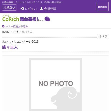
お薦め演劇・ミュージカルのクチコミは、CoRich舞台芸術！
T
menu
T
地域選択
ログイン
会員登録
o
o
g
g
g
g
l
l
バナー広告お申込み
e
e
HOME
公演
蝶々夫人
n
n
オペラ
a
a
v
あいちトリエンナーレ2013
i
v
蝶々夫人
g
i
a
g
t
a
i
t
o
n
i
o
n