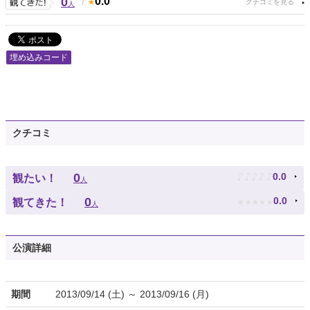
0
/
0.0
人
埋め込みコード
クチコミ
♪
♪
♪
♪
♪
0
0.0
観たい！
人
★
★
★
★
★
0
0.0
観てきた！
人
公演詳細
期間
2013/09/14 (土) ～ 2013/09/16 (月)