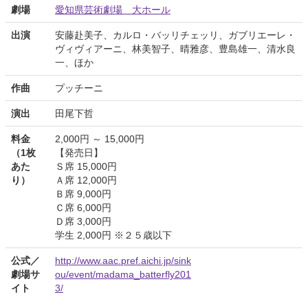
劇場
愛知県芸術劇場 大ホール
出演
安藤赴美子、カルロ・バッリチェッリ、ガブリエーレ・
ヴィヴィアーニ、林美智子、晴雅彦、豊島雄一、清水良
一、ほか
作曲
プッチーニ
演出
田尾下哲
料金
2,000円 ～ 15,000円
（1枚
【発売日】
あた
Ｓ席 15,000円
り）
Ａ席 12,000円
Ｂ席 9,000円
Ｃ席 6,000円
Ｄ席 3,000円
学生 2,000円 ※２５歳以下
公式／
http://www.aac.pref.aichi.jp/sink
劇場サ
ou/event/madama_batterfly201
イト
3/