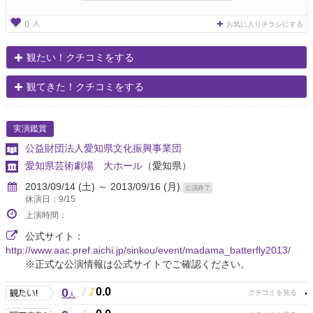
人
0
お気に入りチラシにする
観たい！クチコミをする
観てきた！クチコミをする
実演鑑賞
公益財団法人愛知県文化振興事業団
愛知県芸術劇場 大ホール
（愛知県）
2013/09/14 (土) ～ 2013/09/16 (月)
公演終了
休演日：9/15
上演時間：
公式サイト：
http://www.aac.pref.aichi.jp/sinkou/event/madama_batterfly2013/
※正式な公演情報は公式サイトでご確認ください。
0
/
0.0
人