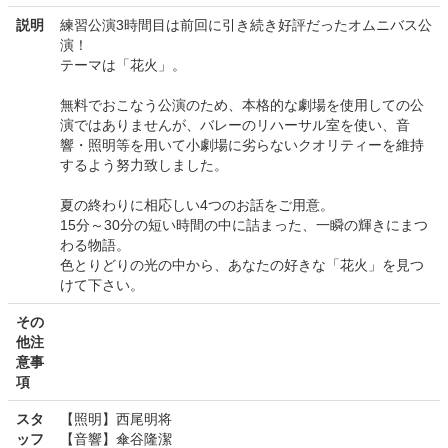
説明
練習公演3時間目は前回に引き続き好評だったオムニバス公
演！
テーマは「花火」。
無料でおこなう公演のため、本格的な劇場を使用しての公
演ではありませんが、バレーのリハーサル室を使い、音
響・照明等を用いて小劇場に劣らないクオリティーを維持
するよう努力致しました。
夏の終わりに相応しい4つのお話をご用意。
15分～30分の短い時間の中に詰まった、一瞬の輝きにまつ
わる物語。
色とりどりの光の中から、あなたの好きな「花火」を見つ
けて下さい。
その
他注
意事
項
スタ
【照明】西尾明将
ッフ
【音響】傘谷隆潔