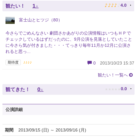
♪
♪
♪
♪
♪
1
4.0
観たい！
人
富士山とヒツジ（80）
今さらでごめんなさい 劇団さかあがりの公演情報はいつもＨＰで
チェックしているはずだったのに、9月公演を見落としていたこと
に今さら気が付きました・・・てっきり毎年11月か12月に公演さ
れると思っ...
♪♪♪♪
期待度
0
2013/10/23 15:37
観たい！一覧へ
★
★
★
★
★
0
0.0
観てきた！
人
公演詳細
期間
2013/09/15 (日) ～ 2013/09/16 (月)