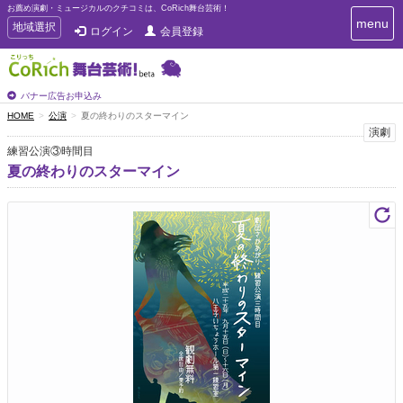
お薦め演劇・ミュージカルのクチコミは、CoRich舞台芸術！
T
menu
T
地域選択
ログイン
会員登録
o
o
g
g
g
g
l
l
バナー広告お申込み
e
e
HOME
公演
夏の終わりのスターマイン
n
n
演劇
a
a
v
練習公演③時間目
i
v
夏の終わりのスターマイン
g
i
a
g
t
a
i
t
o
n
i
o
n