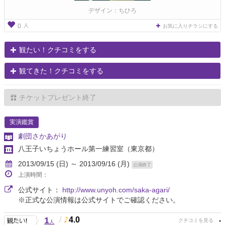
デザイン：ちひろ
人
0
お気に入りチラシにする
観たい！クチコミをする
観てきた！クチコミをする
チケットプレゼント終了
実演鑑賞
劇団さかあがり
八王子いちょうホール第一練習室
（東京都）
2013/09/15 (日) ～ 2013/09/16 (月)
公演終了
上演時間：
公式サイト：
http://www.unyoh.com/saka-agari/
※正式な公演情報は公式サイトでご確認ください。
1
/
4.0
人