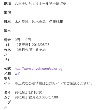
劇場
八王子いちょうホール第一練習室
出演
脚本
木村晃純、鈴木香織、伊藤桃花
演出
料金
0円 ～ 0円
（1
【発売日】2013/08/23
枚あ
【無料公演】要予約
た
り）
公式
http://www.unyoh.com/saka-ag
／劇
ari/
場サ
イト
※正式な公演情報は公式サイトでご確認ください。
タイ
9月15日(日)18:30
ムテ
9月16日(祝月)13:00／17:00
ーブ
ル