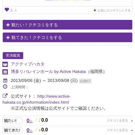
人
0
お気に入りチラシにする
観たい！クチコミをする
観てきた！クチコミをする
実演鑑賞
アクティブハカタ
博多リバレインホール by Active Hakata
（福岡県）
2013/09/06 (金) ～ 2013/09/08 (日)
公演終了
上演時間：
公式サイト：
http://www.active-
hakata.co.jp/information/index.html
※正式な公演情報は公式サイトでご確認ください。
0
/
0.0
人
0
/
0.0
人