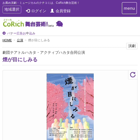
お薦め演劇・ミュージカルのクチコミは、CoRich舞台芸術！
T
menu
T
地域選択
ログイン
会員登録
o
o
g
g
g
g
l
l
バナー広告お申込み
e
e
HOME
公演
煙が目にしみる
n
n
演劇
a
a
v
劇団テアトルハカタ・アクティブハカタ合同公演
i
v
煙が目にしみる
g
i
a
g
t
a
i
t
o
n
i
o
n