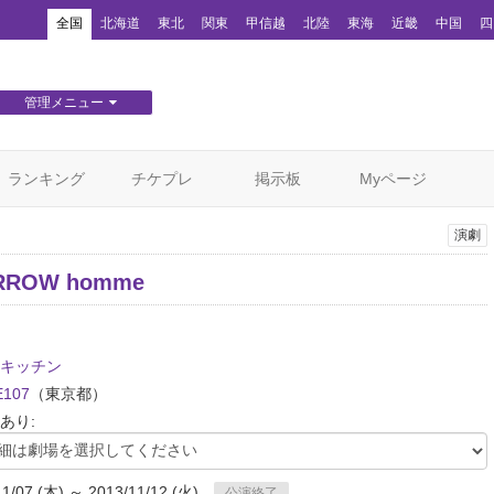
！
全国
北海道
東北
関東
甲信越
北陸
東海
近畿
中国
四
管理メニュー
団体WEBサイト管理
顧客管理
ランキング
チケプレ
掲示板
Myページ
演劇
RROW homme
キッチン
E107
（東京都）
あり:
11/07 (木) ～ 2013/11/12 (火)
公演終了