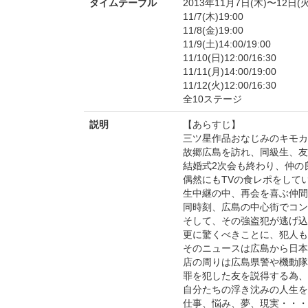
タイムテーブル
2013年11月7日(木)〜12日(火
11/7(木)19:00
11/8(金)19:00
11/9(土)14:00/19:00
11/10(日)12:00/16:30
11/11(月)14:00/19:00
11/12(火)12:00/16:30
全10ステージ
説明
【あらすじ】
三ツ星作品おなじみのキモカ
故郷広島を訪れ、同級生、友
結婚式2次会も終わり、仲の
偶然にもTVの食レポをしてい
生中継の中、再会を喜ぶ仲間
同時刻、広島の中心街でコン
そして、その強盗犯が逃げ込
更に驚くべきことに、犯人も
そのニュースは広島から日本
店の周りは広島県警や機動隊
罪を犯した友を説得する為、
自分たちの浮き沈みの人生を
仕事、悩み、夢、現実・・・