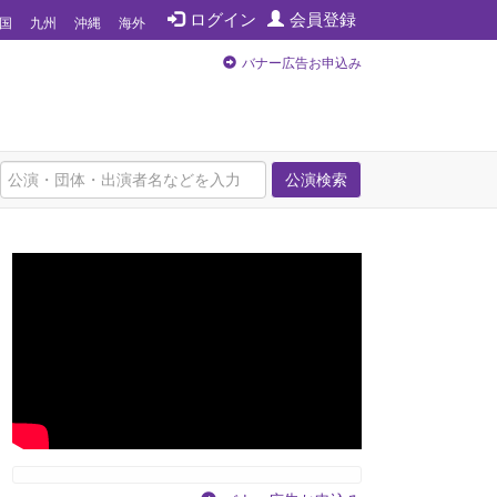
ログイン
会員登録
国
九州
沖縄
海外
バナー広告お申込み
公演検索