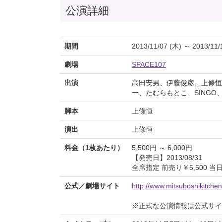
公演詳細
期間
2013/11/07 (木) ～ 2013/11/
劇場
SPACE107
出演
高田安男、伊藤俊彦、上條恒
一、たむらもとこ、SINGO
脚本
上條恒
演出
上條恒
料金（1枚あたり）
5,500円 ～ 6,000円
【発売日】2013/08/31
全席指定 前売り￥5,500 当日
公式／劇場サイト
http://www.mitsuboshikitche
※正式な公演情報は公式サ