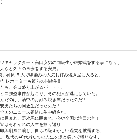
)
ワキャラクター・高田安男の同級生が結婚式をする事になり、
人らと久々の再会をする安男。
良い仲間 5 人で馴染みの人気お好み焼き屋に入ると、
たレポーターも彼らの同級生!!
たち。会は盛り上がるが・・・。
ビニ強盗事件が起こり、その犯人が逃走していた。
んだのは、渦中のお好み焼き屋だったのだ!!
安男たちの同級生だったのだ!!
全国のニュース番組に生中継され、
に囲まれ、野次馬に囲まれ、今や全国の注目の的!!
皆はそれぞれの人生を振り返り、
即興劇風に演じ、自らの恥ずかしい過去を披露する。
。 現代の40代男たちの人生を涙と笑いで織りなす、