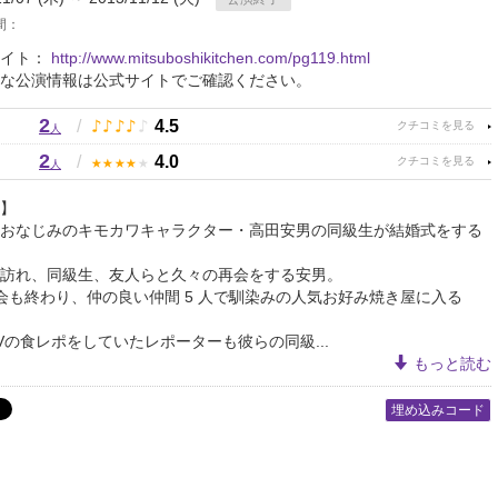
間：
サイト：
http://www.mitsuboshikitchen.com/pg119.html
な公演情報は公式サイトでご確認ください。
2
♪
♪
♪
♪
♪
/
4.5
人
2
★
★
★
★
★
/
4.0
人
】
おなじみのキモカワキャラクター・高田安男の同級生が結婚式をする
訪れ、同級生、友人らと久々の再会をする安男。
会も終わり、仲の良い仲間 5 人で馴染みの人気お好み焼き屋に入る
Vの食レポをしていたレポーターも彼らの同級...
もっと読む
埋め込みコード