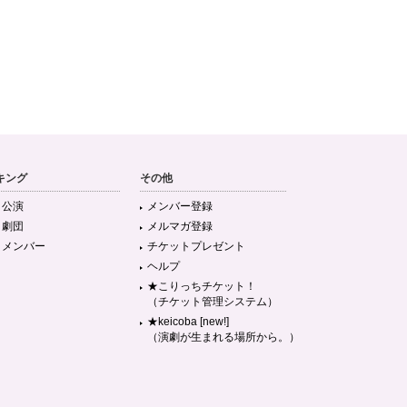
キング
その他
目公演
メンバー登録
目劇団
メルマガ登録
目メンバー
チケットプレゼント
ヘルプ
★こりっちチケット！
（チケット管理システム）
★keicoba [new!]
（演劇が生まれる場所から。）