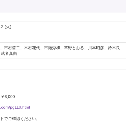
12 (火)
、市村啓二、木村花代、市瀬秀和、草野とおる、川本昭彦、鈴木良
、武者真由
￥6,000
n.com/pg119.html
イトでご確認ください。