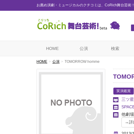
お薦め演劇・ミュージカルのクチコミは、CoRich舞台芸術
HOME
公演
検索
HOME
公演
TOMORROW homme
TOMO
実演鑑賞
三ツ星
SPAC
他劇場
2013/