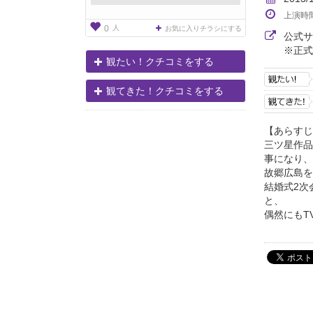
上演時
人
0
お気に入りチラシにする
公式
※正式
観たい！クチコミをする
観てきた！クチコミをする
【あらすじ
三ツ星作品
事になり、
故郷広島を
結婚式2次
と、
偶然にもT