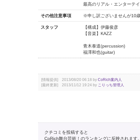
最高のリアル・エンターテイ
その他注意事項
※申し訳ございませんが10
スタッフ
【構成】伊藤俊彦
【音楽】KAZZ
青木泰道(percussion)
福澤和也(guitar)
[情報提供] 2013/08/20 06:18 by
CoRich案内人
[最終更新] 2013/11/12 19:24 by
こりっち管理人
クチコミを投稿すると
CoRich舞台芸術！のランキングに反映されます