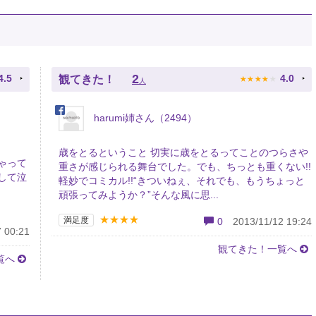
★
★
★
★
★
2
4.5
4.0
観てきた！
人
harumi姉さん（2494）
歳をとるということ 切実に歳をとるってことのつらさや
ゃって
重さが感じられる舞台でした。でも、ちっとも重くない!!
して泣
軽妙でコミカル!!“きついねぇ、それでも、もうちょっと
頑張ってみようか？”そんな風に思...
★★★★
満足度
0
2013/11/12 19:24
 00:21
観てきた！一覧へ
覧へ