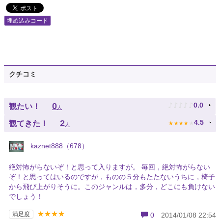
埋め込みコード
クチコミ
♪
♪
♪
♪
♪
0
0.0
観たい！
人
★
★
★
★
★
2
4.5
観てきた！
人
kaznet888（678）
絶対怖がらないぞ！と思って入りますが。 毎回，絶対怖がらない
ぞ！と思ってはいるのですが，ものの５分もたたないうちに，椅子
から飛び上がりそうに。このジャンルは，多分，どこにも負けない
でしょう！
★★★★
満足度
0
2014/01/08 22:54