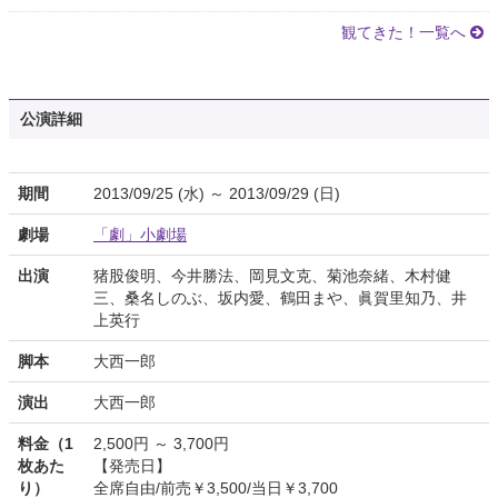
観てきた！一覧へ
公演詳細
期間
2013/09/25 (水) ～ 2013/09/29 (日)
劇場
「劇」小劇場
出演
猪股俊明、今井勝法、岡見文克、菊池奈緒、木村健
三、桑名しのぶ、坂内愛、鶴田まや、眞賀里知乃、井
上英行
脚本
大西一郎
演出
大西一郎
料金（1
2,500円 ～ 3,700円
枚あた
【発売日】
り）
全席自由/前売￥3,500/当日￥3,700