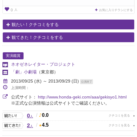
人
0
お気に入りチラシにする
観たい！クチコミをする
観てきた！クチコミをする
実演鑑賞
ネオゼネレイター・プロジェクト
「劇」小劇場
（東京都）
2013/09/25 (水) ～ 2013/09/29 (日)
公演終了
上演時間：
公式サイト：
http://www.honda-geki.com/aaa/gekisyo1.html
※正式な公演情報は公式サイトでご確認ください。
0
/
0.0
人
2
/
4.5
人