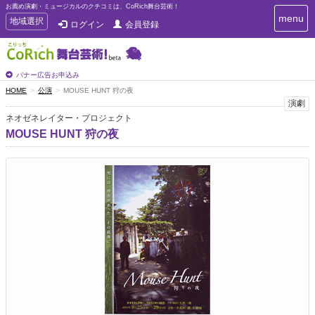
お薦め演劇・ミュージカルのクチコミは、CoRich舞台芸術！
T
menu
T
地域選択
ログイン
会員登録
o
o
g
g
g
g
l
l
バナー広告お申込み
e
e
HOME
公演
MOUSE HUNT 狩の夜
n
n
演劇
a
a
v
ネオゼネレイター・プロジェクト
i
v
MOUSE HUNT 狩の夜
g
i
a
g
t
a
i
t
o
n
i
o
n