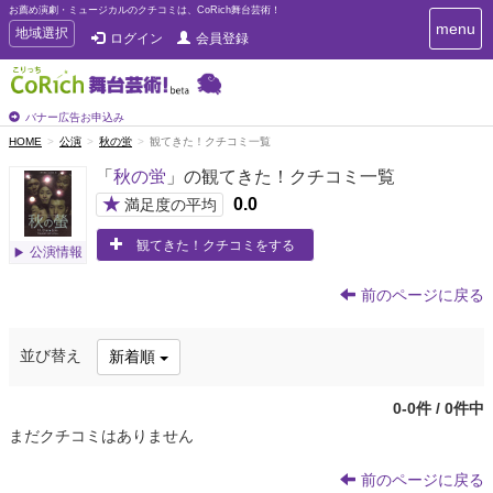
お薦め演劇・ミュージカルのクチコミは、CoRich舞台芸術！
T
menu
T
地域選択
ログイン
会員登録
o
o
g
g
g
g
l
l
バナー広告お申込み
e
e
HOME
公演
秋の蛍
観てきた！クチコミ一覧
n
n
a
「
秋の蛍
」の観てきた！クチコミ一覧
a
v
i
v
★
0.0
満足度の平均
g
i
a
観てきた！クチコミをする
g
公演情報
t
a
i
t
o
前のページに戻る
n
i
o
並び替え
新着順
n
0-0件 / 0件中
まだクチコミはありません
前のページに戻る