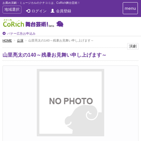
お薦め演劇・ミュージカルのクチコミは、CoRich舞台芸術！
T
menu
T
地域選択
ログイン
会員登録
o
o
g
g
g
g
l
l
バナー広告お申込み
e
e
HOME
公演
山里亮太の140～残暑お見舞い申し上げます～
n
n
演劇
a
a
v
山里亮太の140～残暑お見舞い申し上げます～
i
v
g
i
a
g
t
a
i
t
o
n
i
o
n