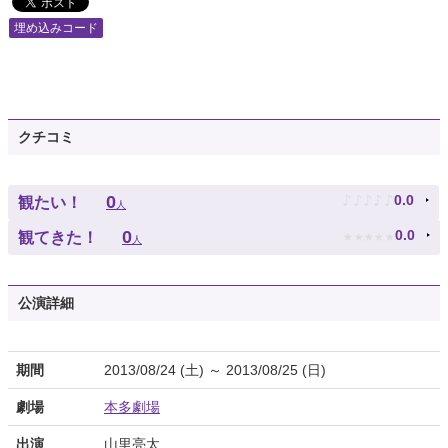
埋め込みコード
クチコミ
♪
♪
♪
♪
♪
0
0.0
観たい！
人
★
★
★
★
★
0
0.0
観てきた！
人
公演詳細
期間
2013/08/24 (土) ～ 2013/08/25 (日)
劇場
本多劇場
出演
山里亮太