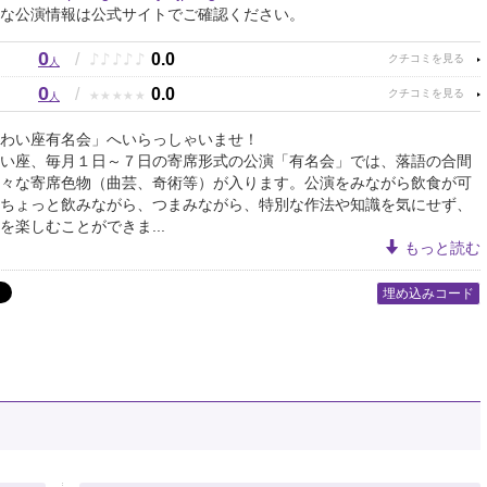
な公演情報は公式サイトでご確認ください。
0
♪
♪
♪
♪
♪
/
0.0
人
0
★
★
★
★
★
/
0.0
人
わい座有名会」へいらっしゃいませ！
い座、毎月１日～７日の寄席形式の公演「有名会」では、落語の合間
々な寄席色物（曲芸、奇術等）が入ります。公演をみながら飲食が可
ちょっと飲みながら、つまみながら、特別な作法や知識を気にせず、
を楽しむことができま...
もっと読む
埋め込みコード