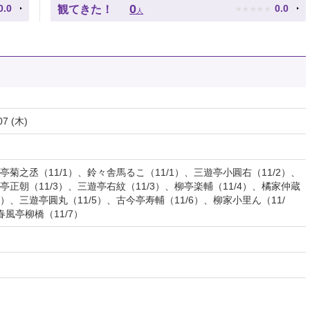
★
★
★
★
★
0
0.0
0.0
観てきた！
人
07 (木)
亭菊之丞（11/1）、鈴々舎馬るこ（11/1）、三遊亭小圓右（11/2）、
亭正朝（11/3）、三遊亭右紋（11/3）、柳亭楽輔（11/4）、橘家仲蔵
/5）、三遊亭圓丸（11/5）、古今亭寿輔（11/6）、柳家小里ん（11/
春風亭柳橋（11/7）