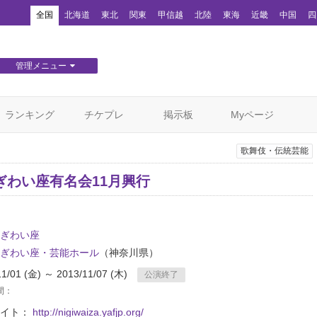
！
全国
北海道
東北
関東
甲信越
北陸
東海
近畿
中国
四
管理メニュー
団体WEBサイト管理
顧客管理
ランキング
チケプレ
掲示板
Myページ
歌舞伎・伝統芸能
ぎわい座有名会11月興行
ぎわい座
ぎわい座・芸能ホール
（神奈川県）
11/01 (金) ～ 2013/11/07 (木)
公演終了
間：
サイト：
http://nigiwaiza.yafjp.org/