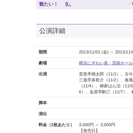
♪
♪
♪
♪
♪
0
観たい！
人
公演詳細
期間
2013/11/01 (金) ～ 2013/11/
劇場
横浜にぎわい座・芸能ホール
出演
昔昔亭桃太郎（11/1）、古今
三遊亭多歌介（11/2）、春風
（11/4）、柳家はん治（11
6）、金原亭駒三（11/7）、
脚本
演出
料金（1枚あたり）
3,000円 ～ 3,000円
【発売日】