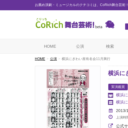
お薦め演劇・ミュージカルのクチコミは、CoRich舞台芸術
HOME
公演
検索
HOME
公演
横浜にぎわい座有名会11月興行
横浜に
実演鑑賞
横浜に
横浜に
2013/
上演時
公式