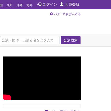
ログイン
会員登録
国
九州
沖縄
海外
バナー広告お申込み
公演検索