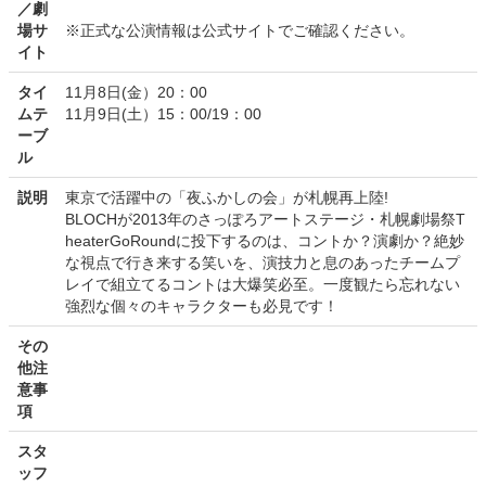
／劇
場サ
※正式な公演情報は公式サイトでご確認ください。
イト
タイ
11月8日(金）20：00
ムテ
11月9日(土）15：00/19：00
ーブ
ル
説明
東京で活躍中の「夜ふかしの会」が札幌再上陸!
BLOCHが2013年のさっぽろアートステージ・札幌劇場祭T
heaterGoRoundに投下するのは、コントか？演劇か？絶妙
な視点で行き来する笑いを、演技力と息のあったチームプ
レイで組立てるコントは大爆笑必至。一度観たら忘れない
強烈な個々のキャラクターも必見です！
その
他注
意事
項
スタ
ッフ