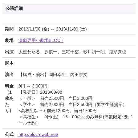
公演詳細
期間
2013/11/08 (金) ～ 2013/11/09 (土)
劇場
演劇専用小劇場BLOCH
出演
大重わたる、原慎一、三宅十空、砂川禎一朗、鬼頭真也
脚本
演出
【構成・演出】岡田幸生、内田崇文
料金
0円 ～ 3,000円
（1
【発売日】2013/09/08
枚あ
＜一般＞ 前売2,500円、当日3,000円
た
＜学生＞ 前売2,000円、当日2,500円（要学生証提示）
り）
<高校生以下＞前売1200円、当日1700円
＜高校生＞ 9日(土) 15：00の回のみ無料(席数限定･要メ
ール予約）
公式
http://bloch-web.net/