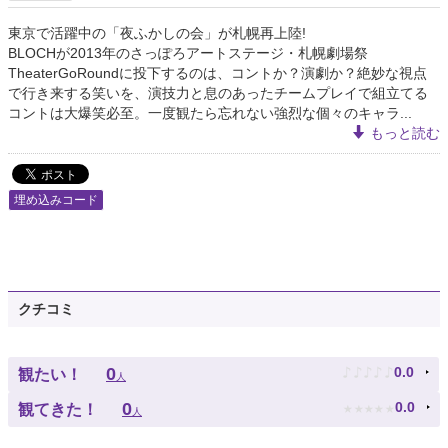
東京で活躍中の「夜ふかしの会」が札幌再上陸!
BLOCHが2013年のさっぽろアートステージ・札幌劇場祭
TheaterGoRoundに投下するのは、コントか？演劇か？絶妙な視点
で行き来する笑いを、演技力と息のあったチームプレイで組立てる
コントは大爆笑必至。一度観たら忘れない強烈な個々のキャラ...
もっと読む
埋め込みコード
クチコミ
♪
♪
♪
♪
♪
0
0.0
観たい！
人
★
★
★
★
★
0
0.0
観てきた！
人