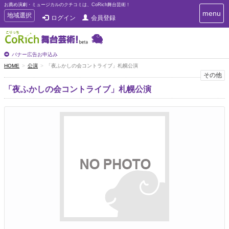
お薦め演劇・ミュージカルのクチコミは、CoRich舞台芸術！
T
menu
T
地域選択
ログイン
会員登録
o
o
g
g
g
g
l
l
バナー広告お申込み
e
e
HOME
公演
「夜ふかしの会コントライブ」札幌公演
n
n
その他
a
a
v
「夜ふかしの会コントライブ」札幌公演
i
v
g
i
a
g
t
a
i
t
o
n
i
o
n