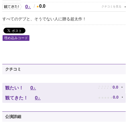
0
/
0.0
人
すべてのデブと、そうでない人に贈る超太作！
埋め込みコード
クチコミ
♪
♪
♪
♪
♪
0
0.0
観たい！
人
★
★
★
★
★
0
0.0
観てきた！
人
公演詳細