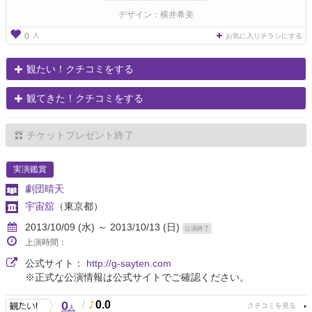
デザイン：横井希美
人
0
お気に入りチラシにする
観たい！クチコミをする
観てきた！クチコミをする
チケットプレゼント終了
実演鑑賞
劇団晴天
宇宙舘
（東京都）
2013/10/09 (水) ～ 2013/10/13 (日)
公演終了
上演時間：
公式サイト：
http://g-sayten.com
※正式な公演情報は公式サイトでご確認ください。
0
/
0.0
人