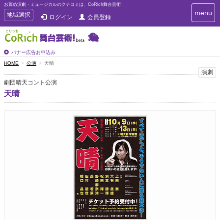
お薦め演劇・ミュージカルのクチコミは、CoRich舞台芸術！
T
menu
T
地域選択
ログイン
会員登録
o
o
g
g
g
g
l
l
バナー広告お申込み
e
e
HOME
公演
天晴
n
n
演劇
a
a
v
劇団晴天コント公演
i
v
天晴
g
i
a
g
t
a
i
t
o
n
i
o
n