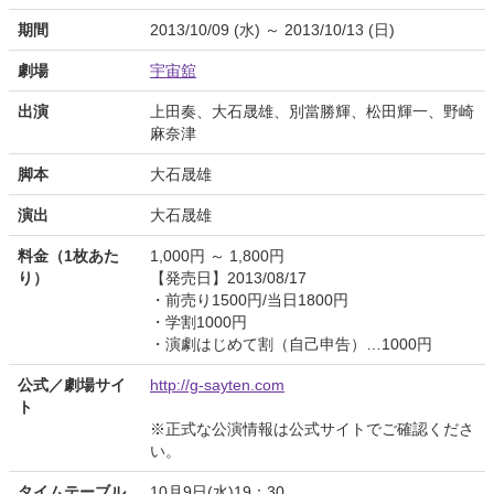
期間
2013/10/09 (水) ～ 2013/10/13 (日)
劇場
宇宙舘
出演
上田奏、大石晟雄、別當勝輝、松田輝一、野崎
麻奈津
脚本
大石晟雄
演出
大石晟雄
料金（1枚あた
1,000円 ～ 1,800円
り）
【発売日】2013/08/17
・前売り1500円/当日1800円
・学割1000円
・演劇はじめて割（自己申告）…1000円
公式／劇場サイ
http://g-sayten.com
ト
※正式な公演情報は公式サイトでご確認くださ
い。
タイムテーブル
10月9日(水)19：30