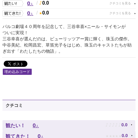
0
/
0.0
人
0
/
0.0
人
パルコ劇場４０周年を記念して、三谷幸喜×ニール・サイモンが
ついに実現！
三谷幸喜が選んだのは、ピューリッツアー賞に輝く、珠玉の傑作。
中谷美紀、松岡昌宏、草笛光子をはじめ、珠玉のキャストたちが紡
ぎ出す「わたしたちの物語」。
埋め込みコード
クチコミ
♪
♪
♪
♪
♪
0
0.0
観たい！
人
★
★
★
★
★
0
0.0
観てきた！
人