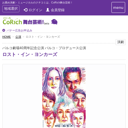
お薦め演劇・ミュージカルのクチコミは、CoRich舞台芸術！
T
menu
T
地域選択
ログイン
会員登録
o
o
g
g
g
g
l
l
バナー広告お申込み
e
e
HOME
公演
ロスト・イン・ヨンカーズ
n
n
演劇
a
a
v
パルコ劇場40周年記念公演 パルコ・プロデュース公演
i
v
ロスト・イン・ヨンカーズ
g
i
a
g
t
a
i
t
o
n
i
o
n