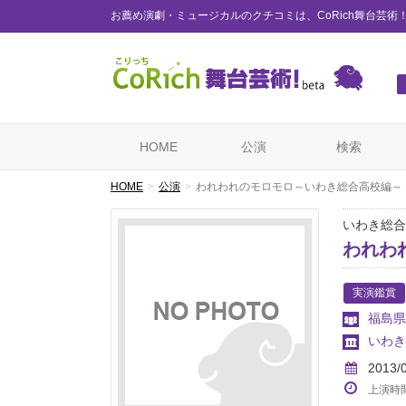
お薦め演劇・ミュージカルのクチコミは、CoRich舞台芸術
HOME
公演
検索
HOME
公演
われわれのモロモロ～いわき総合高校編～
いわき総
われわ
実演鑑賞
福島県
いわき
2013/
上演時