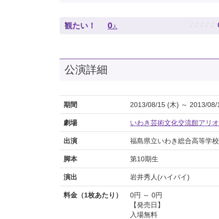
♪
♪
♪
♪
♪
0
観たい！
人
公演詳細
期間
2013/08/15 (木) ～ 2013/08/
劇場
いわき芸術文化交流館アリオ
出演
福島県立いわき総合高等学校芸
脚本
第10期生
演出
岩井秀人(ハイバイ)
料金（1枚あたり）
0円 ～ 0円
【発売日】
入場無料