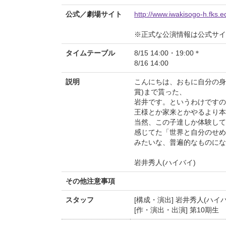
公式／劇場サイト
http://www.iwakisogo-h.fks.e
※正式な公演情報は公式サ
タイムテーブル
8/15 14:00・19:00＊
8/16 14:00
説明
こんにちは、おもに自分の身
賞)まで貰った、
岩井です。というわけですの
王様とか家来とかやるより本
当然、この子達しか体験してい
感じてた「世界と自分のせめ
みたいな、普遍的なものにな
岩井秀人(ハイバイ)
その他注意事項
スタッフ
[構成・演出] 岩井秀人(ハイバ
[作・演出・出演] 第10期生