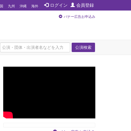
ログイン
会員登録
国
九州
沖縄
海外
バナー広告お申込み
公演検索