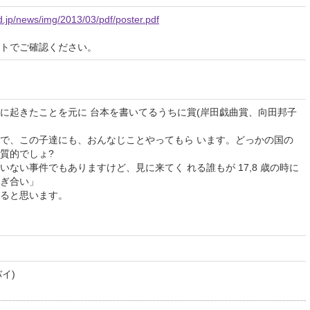
d.jp/news/img/2013/03/pdf/poster.pdf
イトでご確認ください。
に起きたことを元に 台本を書いてるうちに賞(岸田戯曲賞、向田邦子
で、この子達にも、おんなじことやってもら います。どっかの国の
質的でしょ?
ない事件でもありますけど、見に来てく れる誰もが 17,8 歳の時に
ぎ合い」
ると思います。
イ)