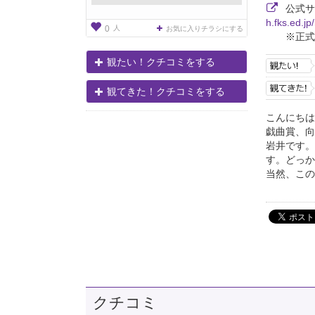
公式
h.fks.ed.j
人
0
お気に入りチラシにする
※正式
観たい！クチコミをする
観てきた！クチコミをする
こんにちは
戯曲賞、向
岩井です。
す。どっか
当然、この
クチコミ