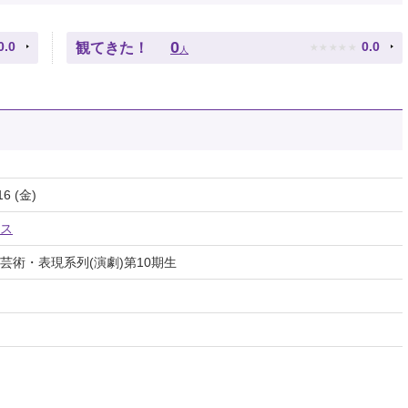
★
★
★
★
★
0
0.0
0.0
観てきた！
人
16 (金)
ス
術・表現系列(演劇)第10期生