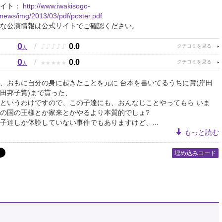
サイト：
http://www.iwakisogo-
p/news/img/2013/03/pdf/poster.pdf
な公演情報は公式サイトでご確認ください。
0
♪
♪
♪
♪
♪
/
0.0
人
0
★
★
★
★
★
/
0.0
人
、おもに自分の身に起きたことを元に 台本を書いてるうちに賞(岸田
田邦子賞)まで貰った、
というわけですので、この子達にも、おんなじことやってもら いま
の国の王様とか家来とかやるより本質的でしょ?
子達しか体験していない事件でもありますけど、...
もっと読む
埋め込みコード