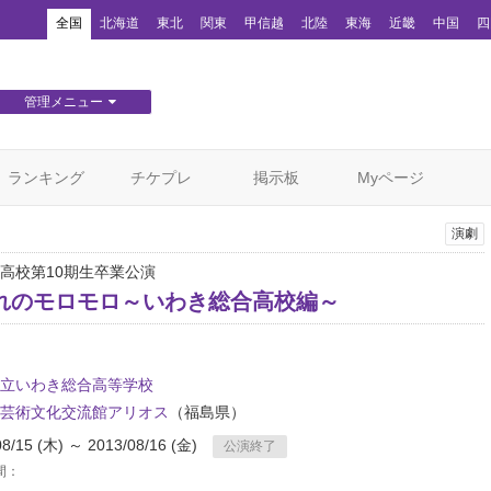
！
全国
北海道
東北
関東
甲信越
北陸
東海
近畿
中国
四
管理メニュー
団体WEBサイト管理
顧客管理
ランキング
チケプレ
掲示板
Myページ
演劇
合高校第10期生卒業公演
れのモロモロ～いわき総合高校編～
立いわき総合高等学校
芸術文化交流館アリオス
（福島県）
08/15 (木) ～ 2013/08/16 (金)
公演終了
間：