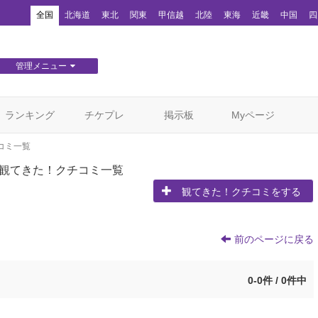
！
全国
北海道
東北
関東
甲信越
北陸
東海
近畿
中国
四
管理メニュー
団体WEBサイト管理
顧客管理
ランキング
チケプレ
掲示板
Myページ
コミ一覧
観てきた！クチコミ一覧
観てきた！クチコミをする
前のページに戻る
0-0件 / 0件中