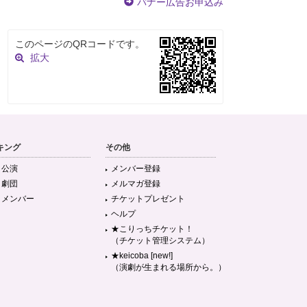
バナー広告お申込み
このページのQRコードです。
拡大
キング
その他
目公演
メンバー登録
目劇団
メルマガ登録
目メンバー
チケットプレゼント
ヘルプ
★こりっちチケット！
（チケット管理システム）
★keicoba [new!]
（演劇が生まれる場所から。）