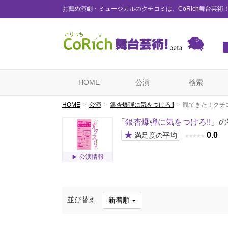
お薦め演劇・ミュージカルのクチコミは、CoRich舞台芸術
HOME
公演
検索
HOME
公演
銀杏爆弾に気をつけろ!!
観てきた！クチ
「
銀杏爆弾に気をつけろ!!
」の
★
0.0
満足度の平均
★
★
★
★
★
公演情報
並び替え
新着順