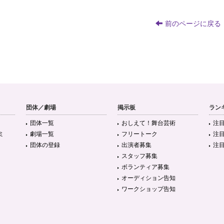
前のページに戻る
団体／劇場
掲示板
ラン
団体一覧
おしえて！舞台芸術
注
ミ
劇場一覧
フリートーク
注
団体の登録
出演者募集
注
スタッフ募集
ボランティア募集
オーディション告知
ワークショップ告知