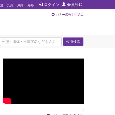
ログイン
会員登録
国
九州
沖縄
海外
バナー広告お申込み
公演検索