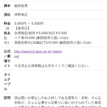
脚本
観世桂男
演出
岸野幸正
料金
3,000円 ～ 5,500円
（1
【発売日】
枚あ
全席指定/前売￥5,000/当日￥5,500
た
ペア券/\9,500 (劇団前売り扱いのみ)
り）
高校生割引(18歳以下)/\3,000 (劇団前売り扱いのみ)
公式
http://www.h3.dion.ne.jp/~kishin
／劇
og/
場サ
イト
※正式な公演情報は公式サイトでご確認ください。
タイ
ムテ
ーブ
ル
説明
頭は悪いが底なしのお人好しである渡世人・石松。そんな
石松が、ひょんな事から辻斬りに追いかけられていた旅芸