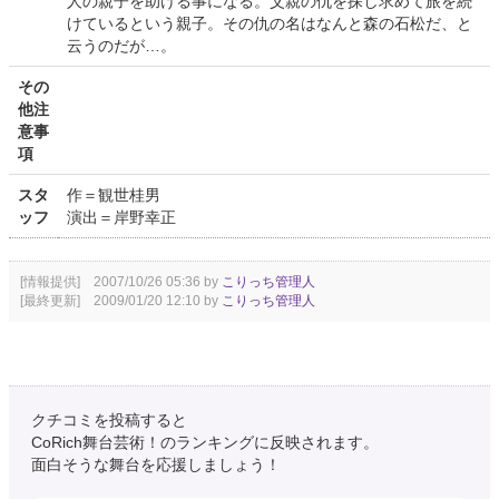
人の親子を助ける事になる。父親の仇を探し求めて旅を続
けているという親子。その仇の名はなんと森の石松だ、と
云うのだが…。
その
他注
意事
項
スタ
作＝観世桂男
ッフ
演出＝岸野幸正
[情報提供] 2007/10/26 05:36 by
こりっち管理人
[最終更新] 2009/01/20 12:10 by
こりっち管理人
クチコミを投稿すると
CoRich舞台芸術！のランキングに反映されます。
面白そうな舞台を応援しましょう！