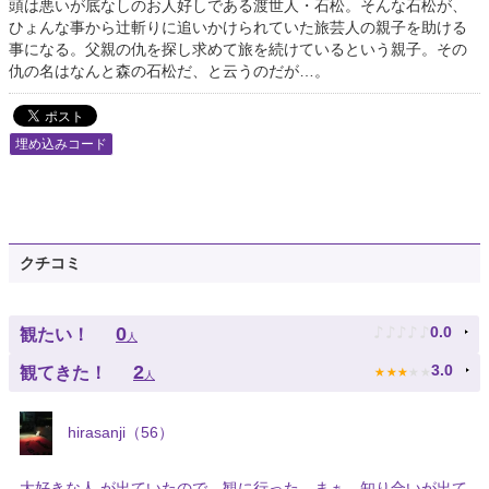
頭は悪いが底なしのお人好しである渡世人・石松。そんな石松が、
ひょんな事から辻斬りに追いかけられていた旅芸人の親子を助ける
事になる。父親の仇を探し求めて旅を続けているという親子。その
仇の名はなんと森の石松だ、と云うのだが…。
埋め込みコード
クチコミ
♪
♪
♪
♪
♪
0
0.0
観たい！
人
★
★
★
★
★
2
3.0
観てきた！
人
hirasanji（56）
大好きな人 が出ていたので、観に行った。まぁ、知り合いが出て