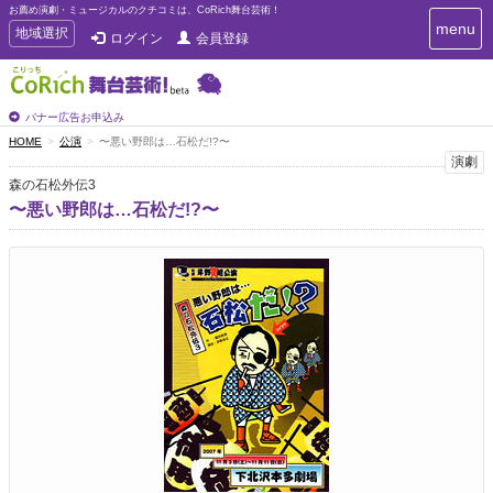
お薦め演劇・ミュージカルのクチコミは、CoRich舞台芸術！
T
menu
T
地域選択
ログイン
会員登録
o
o
g
g
g
g
l
l
バナー広告お申込み
e
e
HOME
公演
〜悪い野郎は…石松だ!?〜
n
n
演劇
a
a
v
森の石松外伝3
i
v
〜悪い野郎は…石松だ!?〜
g
i
a
g
t
a
i
t
o
n
i
o
n