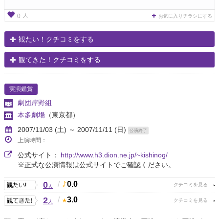
人
0
お気に入りチラシにする
観たい！クチコミをする
観てきた！クチコミをする
実演鑑賞
劇団岸野組
本多劇場
（東京都）
2007/11/03 (土) ～ 2007/11/11 (日)
公演終了
上演時間：
公式サイト：
http://www.h3.dion.ne.jp/~kishinog/
※正式な公演情報は公式サイトでご確認ください。
0
/
0.0
人
2
/
3.0
人