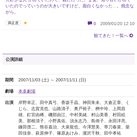
いたのでっていうのが大きいですけど。面白くなかった…。残念な
がら。
★
満足度
0
2009/01/20 12:10
観てきた！一覧へ
公演詳細
期間
2007/11/03 (土) ～ 2007/11/11 (日)
劇場
本多劇場
出演
岸野幸正、田中真弓、香坂千晶、神田朱未、大倉正章、く
じら、志賀克也、山路清子、奥戸裕子、桝中玲、上岡昌
雄、釘宮由稀、磯部由江、中村美緒、村山美香、村田絵
美、那根清子、小野真佑、須永志乃、島侑子、永田洋亮、
鎌田啓二、熊谷嘉治、大泉龍也、今澤慧美、帯刀春菜、柴
田佳奈、萩原伸子、篠原あけみ、瀧沢千秋、田中孝祐