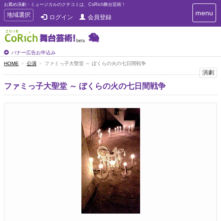
お薦め演劇・ミュージカルのクチコミは、CoRich舞台芸術！
T
menu
T
地域選択
ログイン
会員登録
o
o
g
g
g
g
l
l
バナー広告お申込み
e
e
HOME
公演
ファミっ子大聖堂 ～ ぼくらの火の七日間戦争
n
n
演劇
a
a
v
ファミっ子大聖堂 ～ ぼくらの火の七日間戦争
i
v
g
i
a
g
t
a
i
t
o
n
i
o
n