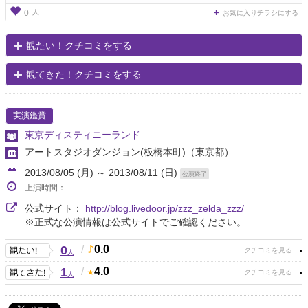
人
0
お気に入りチラシにする
観たい！クチコミをする
観てきた！クチコミをする
実演鑑賞
東京ディスティニーランド
アートスタジオダンジョン(板橋本町)
（東京都）
2013/08/05 (月) ～ 2013/08/11 (日)
公演終了
上演時間：
公式サイト：
http://blog.livedoor.jp/zzz_zelda_zzz/
※正式な公演情報は公式サイトでご確認ください。
0
/
0.0
人
1
/
4.0
人