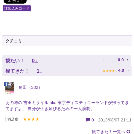
埋め込みコード
クチコミ
♪
♪
♪
♪
♪
0
0.0
観たい！
人
★
★
★
★
★
1
4.0
観てきた！
人
角田（382）
あの噂の 吉田ミサイル aka 東京ディスティニーランドが帰ってき
てますよ。 自分が生き延びるための一人演劇。
★★★★
満足度
0
2013/08/07 21:11
観てきた！一覧へ