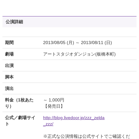
公演詳細
期間
2013/08/05 (月) ～ 2013/08/11 (日)
劇場
アートスタジオダンジョン(板橋本町)
出演
脚本
演出
料金（1枚あた
～ 1,000円
り）
【発売日】
公式／劇場サイ
http://blog.livedoor.jp/zzz_zelda
ト
_zzz/
※正式な公演情報は公式サイトでご確認くだ