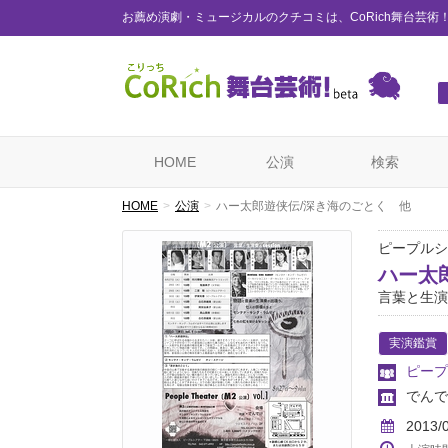
お薦め演劇・ミュージカルのクチコミは、CoRich舞台芸術
HOME
公演
検索
HOME
公演
ハー太郎遊侠伝/深き海のごとく 他
ピープルシ
ハー太
言葉と生演奏
実演鑑賞
ピープ
でんで
2013/