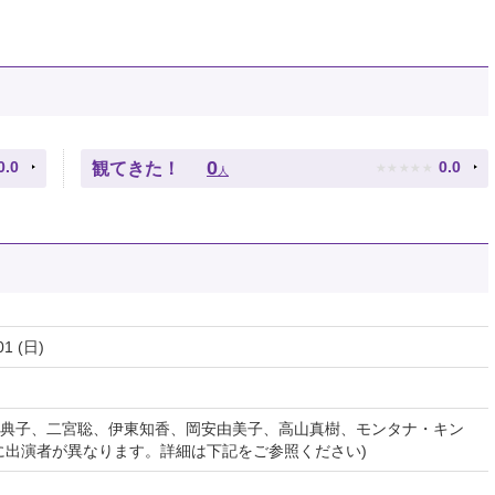
★
★
★
★
★
0
0.0
0.0
観てきた！
人
01 (日)
典子、二宮聡、伊東知香、岡安由美子、高山真樹、モンタナ・キン
に出演者が異なります。詳細は下記をご参照ください)