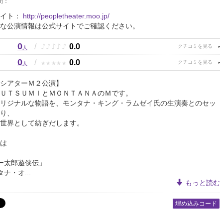
間：
サイト：
http://peopletheater.moo.jp/
な公演情報は公式サイトでご確認ください。
0
♪
♪
♪
♪
♪
/
0.0
人
0
★
★
★
★
★
/
0.0
人
シアターＭ２公演】
ＵＴＳＵＭＩとＭＯＮＴＡＮＡのＭです。
リジナルな物語を、モンタナ・キング・ラムゼイ氏の生演奏とのセッ
り、
世界として紡ぎだします。
は
ー太郎遊侠伝」
ナ・オ...
もっと読む
埋め込みコード