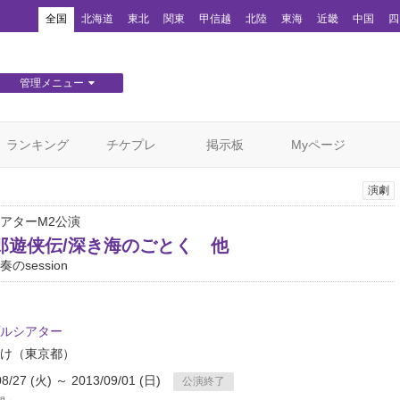
！
全国
北海道
東北
関東
甲信越
北陸
東海
近畿
中国
四
管理メニュー
団体WEBサイト管理
顧客管理
ランキング
チケプレ
掲示板
Myページ
演劇
アターM2公演
郎遊侠伝/深き海のごとく 他
のsession
ルシアター
け
（東京都）
08/27 (火) ～ 2013/09/01 (日)
公演終了