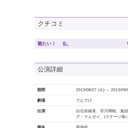
クチコミ
♪
♪
♪
♪
♪
0
観たい！
人
公演詳細
期間
2013/08/27 (火) ～ 2013/09/
劇場
でんでけ
出演
白石奈緒美、市川博樹、鬼頭
グ・ラムゼイ、(ステージ毎
脚本
森井睦