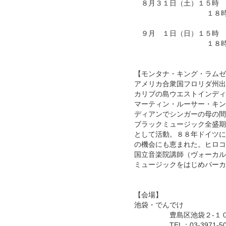
８月３１日（土）１５時 
１８時 出演・岡
９月 １日（日）１５時 
１８時 出演・白
【モンタナ・キング・ラムゼイ（Mo
アメリカ合衆国フロリダ州出
カリブの島ウエストインディ
マーティン・ルーサー・キン
ディアンでシンガーの母の間
ブラックミュージック全盛期
として活動。８８年ドイツに
の機会にも恵まれた。ヒロコ
国立音楽院講師（ヴォーカル
ミュージックをはじめパーカ
【会場】
池袋・でんでけ
豊島区池袋２-１０-６
TEL：03-3971-50