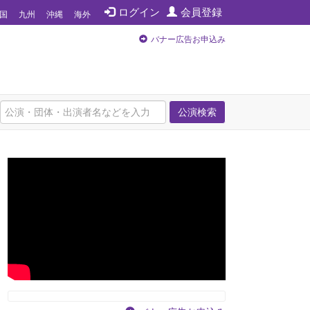
ログイン
会員登録
国
九州
沖縄
海外
バナー広告お申込み
公演検索