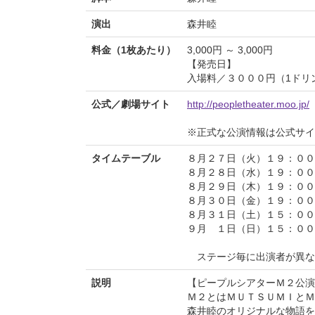
演出
森井睦
料金（1枚あたり）
3,000円 ～ 3,000円
【発売日】
入場料／３０００円（1ドリ
公式／劇場サイト
http://peopletheater.moo.jp/
※正式な公演情報は公式サ
タイムテーブル
８月２７日（火）１９：００
８月２８日（水）１９：００
８月２９日（木）１９：００
８月３０日（金）１９：００
８月３１日（土）１５：００
９月 １日（日）１５：００
ステージ毎に出演者が異な
説明
【ピープルシアターＭ２公演
Ｍ２とはＭＵＴＳＵＭＩとＭ
森井睦のオリジナルな物語を