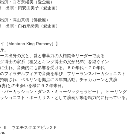
出演・白石奈緒美（愛企画）
安由美子（愛企画）
出演・高山真樹（俳優座）
石奈緒美（愛企画）
ntana King Ramsey）】
身。
ーズ出身の父と、愛と非暴力の人権闘争リーダーである
グ博士の家系（祖父とキング博士の父が兄弟）を継ぐイン
に生れ、音楽的にも影響を受ける。６０年代・７０年代
のフィラデルフィアで音楽を学び、フリーランスパーカショニスト
招聘され、ベルリンを拠点に３年間活動。チャカカーンと共演
(妻)との出会いを機に９２年来日。
・パーカッション・ダンス・ミュージックセラピー）。 ヒーリング
ッショニスト・ボーカリストとして演奏活動を精力的に行っている。
 ウエモスクエアビル２Ｆ
05