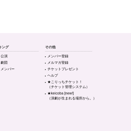
キング
その他
目公演
メンバー登録
目劇団
メルマガ登録
目メンバー
チケットプレゼント
ヘルプ
★こりっちチケット！
（チケット管理システム）
★keicoba [new!]
（演劇が生まれる場所から。）