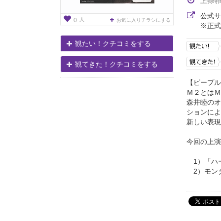
上演時
公式
人
0
お気に入りチラシにする
※正式
観たい！クチコミをする
観てきた！クチコミをする
【ピープル
Ｍ２とはＭ
森井睦のオ
ションによ
新しい表現
今回の上演
1）「ハ
2）モンタ