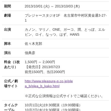
期間
2013/10/01 (火) ～ 2013/10/03 (木)
劇場
プレジャースタジオ1F 名古屋市中村区黄金通3-27-
1
出演
カノン、マリノ、ONE、ガーコ、潤、とっぽ、エル
ビン、ロイ、なっつ、はず、HANS
脚本
佐々木充郭
演出
佃典彦
料金（1枚
1,500円 ～ 2,000円
あたり）
【発売日】2013/07/23
前売1500円、当日2000円
公式／劇
http://www.pleasure-p.co.jp/ple
場サイト
a_b/plea_b_kako.html
※正式な公演情報は公式サイトでご確認ください。
タイムテ
10月1日(火)19:30開演（19:00開場）
ーブル
10月2日(水)19:30開演（19:00開場）