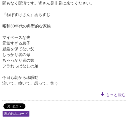
間もなく開演です。皆さん是非見に来てください。
『ねぼすけさん』あらすじ
昭和30年代の典型的な家族
マイペースな夫
元気すぎる息子
威厳を保てない父
しっかり者の母
ちゃっかり者の妹
フラれっぱなしの弟
今日も朝から珍騒動
泣いて、喚いて、怒って、笑う
...
もっと読む
埋め込みコード