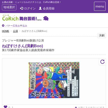
お薦め演劇・ミュージカルのクチコミは、CoRich舞台芸術！
T
menu
T
地域選択
ログイン
会員登録
o
o
g
g
g
g
l
l
バナー広告お申込み
e
e
HOME
公演
ねぼすけさん(演劇Boo)
n
n
演劇
a
a
v
プレジャーB演劇Boo旗揚げ公演
i
v
ねぼすけさん(演劇Boo)
g
i
第17回劇作家協会新人戯曲賞最終候補作
a
g
t
a
i
t
o
n
i
o
n
人
0
お気に入りチラシにする