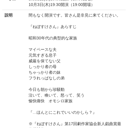
10月3日(木)19:30開演（19:00開場）
説明
間もなく開演です。皆さん是非見に来てください。
『ねぼすけさん』あらすじ
昭和30年代の典型的な家族
マイペースな夫
元気すぎる息子
威厳を保てない父
しっかり者の母
ちゃっかり者の妹
フラれっぱなしの弟
今日も朝から珍騒動
泣いて、喚いて、怒って、笑う
愉快痛快 オモシロ家族
『…ほんとにこれでいいのかしら？』
※『ねぼすけさん』第17回劇作家協会新人戯曲賞最