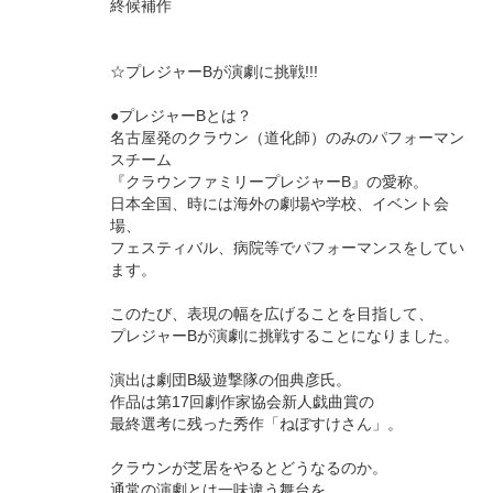
終候補作
☆プレジャーBが演劇に挑戦!!!
●プレジャーBとは？
名古屋発のクラウン（道化師）のみのパフォーマン
スチーム
『クラウンファミリープレジャーB』の愛称。
日本全国、時には海外の劇場や学校、イベント会
場、
フェスティバル、病院等でパフォーマンスをしてい
ます。
このたび、表現の幅を広げることを目指して、
プレジャーBが演劇に挑戦することになりました。
演出は劇団B級遊撃隊の佃典彦氏。
作品は第17回劇作家協会新人戯曲賞の
最終選考に残った秀作「ねぼすけさん」。
クラウンが芝居をやるとどうなるのか。
通常の演劇とは一味違う舞台を