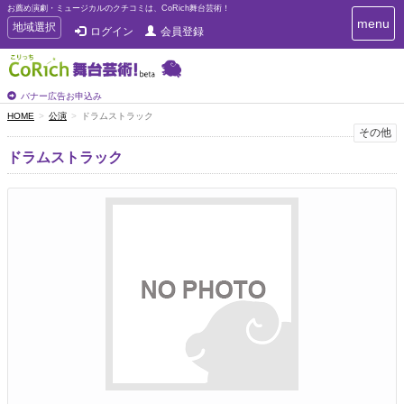
お薦め演劇・ミュージカルのクチコミは、CoRich舞台芸術！
T
menu
T
地域選択
ログイン
会員登録
o
o
g
g
g
g
l
l
バナー広告お申込み
e
e
HOME
公演
ドラムストラック
n
n
その他
a
a
v
ドラムストラック
i
v
g
i
a
g
t
a
i
t
o
n
i
o
n