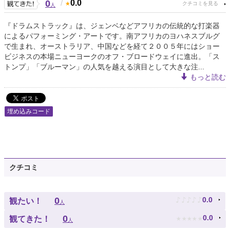
0
/
0.0
人
『ドラムストラック』は、ジェンベなどアフリカの伝統的な打楽器
によるパフォーミング・アートです。南アフリカのヨハネスブルグ
で生まれ、オーストラリア、中国などを経て２００５年にはショー
ビジネスの本場ニューヨークのオフ・ブロードウェイに進出。「ス
トンプ」「ブルーマン」の人気を越える演目として大きな注...
もっと読む
埋め込みコード
クチコミ
♪
♪
♪
♪
♪
0
0.0
観たい！
人
★
★
★
★
★
0
0.0
観てきた！
人