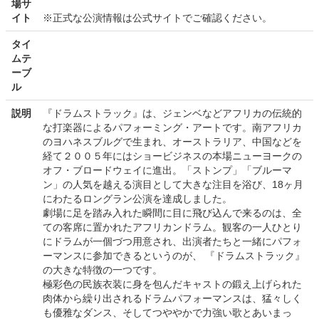
場サ
イト
※正式な公演情報は公式サイトでご確認ください。
タイ
ムテ
ーブ
ル
説明
『ドラムストラック』は、ジェンベなどアフリカの伝統的
な打楽器によるパフォーミング・アートです。南アフリカ
のヨハネスブルグで生まれ、オーストラリア、中国などを
経て２００５年にはショービジネスの本場ニューヨークの
オフ・ブロードウェイに進出。「ストンプ」「ブルーマ
ン」の人気を越える演目として大きな注目を浴び、18ヶ月
にわたるロングラン公演を達成しました。
劇場に足を踏み入れた瞬間に目に飛び込んで来るのは、全
ての客席に置かれたアフリカンドラム。観客の一人ひとり
にドラムが一個づつ用意され、出演者たちと一緒にパフォ
ーマンスに参加できるというのが、 『ドラムストラック』
の大きな特徴の一つです。
極彩色の民族衣装に身を包んだキャストの鍛え上げられた
肉体から繰り出されるドラムパフォーマンスは、猛々しく
も優雅なダンス、そしてつややかで力強い歌とあいまっ