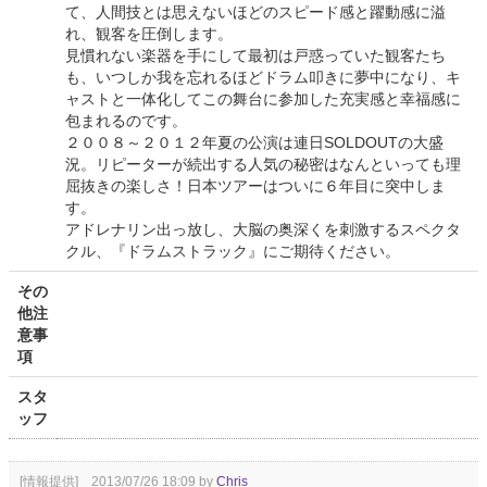
て、人間技とは思えないほどのスピード感と躍動感に溢
れ、観客を圧倒します。
見慣れない楽器を手にして最初は戸惑っていた観客たち
も、いつしか我を忘れるほどドラム叩きに夢中になり、キ
ャストと一体化してこの舞台に参加した充実感と幸福感に
包まれるのです。
２００８～２０１２年夏の公演は連日SOLDOUTの大盛
況。リピーターが続出する人気の秘密はなんといっても理
屈抜きの楽しさ！日本ツアーはついに６年目に突中しま
す。
アドレナリン出っ放し、大脳の奥深くを刺激するスペクタ
クル、『ドラムストラック』にご期待ください。
その
他注
意事
項
スタ
ッフ
[情報提供] 2013/07/26 18:09 by
Chris