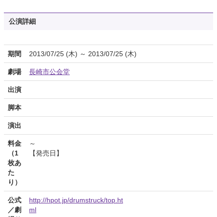
公演詳細
期間
2013/07/25 (木) ～ 2013/07/25 (木)
劇場
長崎市公会堂
出演
脚本
演出
料金
～
（1
【発売日】
枚あ
た
り）
公式
http://hpot.jp/drumstruck/top.ht
／劇
ml