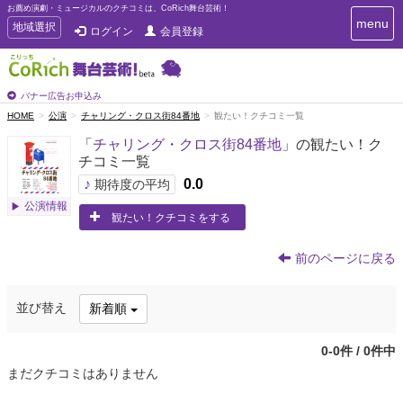
お薦め演劇・ミュージカルのクチコミは、CoRich舞台芸術！
T
menu
T
地域選択
ログイン
会員登録
o
o
g
g
g
g
l
l
バナー広告お申込み
e
e
HOME
公演
チャリング・クロス街84番地
観たい！クチコミ一覧
n
n
a
「
チャリング・クロス街84番地
」の観たい！ク
a
v
チコミ一覧
i
v
g
♪
0.0
i
期待度の平均
a
g
公演情報
t
観たい！クチコミをする
a
i
t
o
n
i
前のページに戻る
o
n
並び替え
新着順
0-0件 / 0件中
まだクチコミはありません