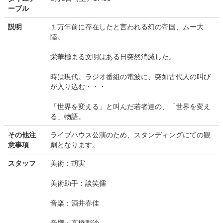
ーブル
説明
１万年前に存在したと言われる幻の帝国、ムー大
陸。
栄華極まる文明はある日突然消滅した。
時は現代。ラジオ番組の電波に、突如古代人の叫び
が入り込む・・・
「世界を変える」と叫んだ若者達の、「世界を変え
る」物語。
その他注
ライブハウス公演のため、スタンディングにての観
意事項
劇となります。
スタッフ
美術：胡実
美術助手：談笑儒
音楽：酒井春佳