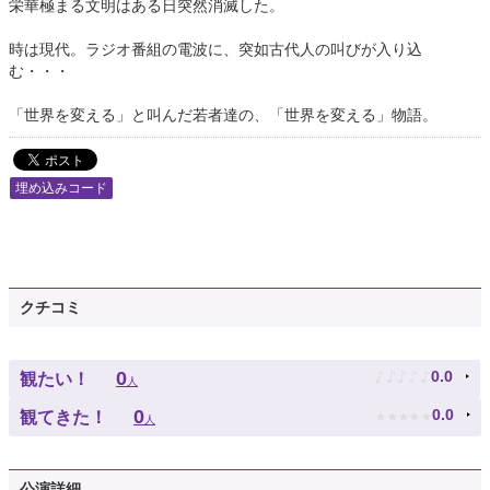
栄華極まる文明はある日突然消滅した。
時は現代。ラジオ番組の電波に、突如古代人の叫びが入り込
む・・・
「世界を変える」と叫んだ若者達の、「世界を変える」物語。
埋め込みコード
クチコミ
♪
♪
♪
♪
♪
0
0.0
観たい！
人
★
★
★
★
★
0
0.0
観てきた！
人
公演詳細