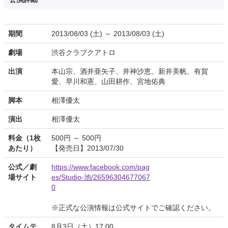
期間
2013/08/03 (土) ～ 2013/08/03 (土)
劇場
渋谷クラブクアトロ
出演
本山宗、酒井亜矢子、井神沙恵、新井美帆、有賀
愛、早川和憲、山田耕作、宮地佑典
脚本
相澤優太
演出
相澤優太
料金（1枚
500円 ～ 500円
あたり）
【発売日】2013/07/30
公式／劇
https://www.facebook.com/pag
場サイト
es/Studio-池/26596304677067
0
※正式な公演情報は公式サイトでご確認ください。
タイムテ
8月3日（土）17:00