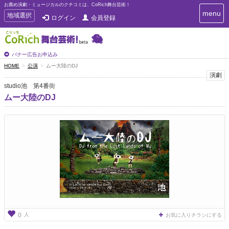
お薦め演劇・ミュージカルのクチコミは、CoRich舞台芸術！
T
menu
T
地域選択
ログイン
会員登録
o
o
g
g
g
g
l
l
バナー広告お申込み
e
e
HOME
公演
ムー大陸のDJ
n
n
演劇
a
a
v
studio池 第4番街
i
v
ムー大陸のDJ
g
i
a
g
t
a
i
t
o
n
i
o
n
人
0
お気に入りチラシにする