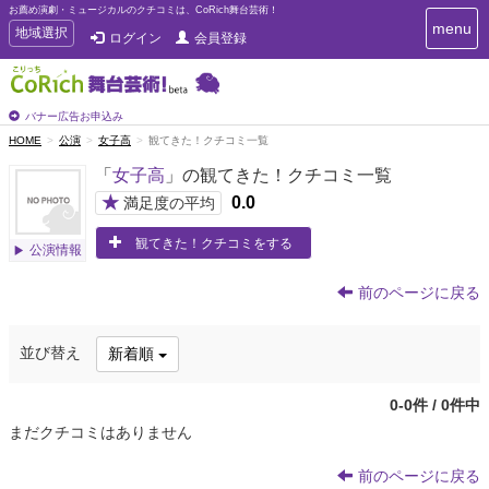
お薦め演劇・ミュージカルのクチコミは、CoRich舞台芸術！
T
menu
T
地域選択
ログイン
会員登録
o
o
g
g
g
g
l
l
バナー広告お申込み
e
e
HOME
公演
女子高
観てきた！クチコミ一覧
n
n
a
「
女子高
」の観てきた！クチコミ一覧
a
v
i
v
★
0.0
満足度の平均
g
i
a
観てきた！クチコミをする
g
公演情報
t
a
i
t
o
前のページに戻る
n
i
o
並び替え
新着順
n
0-0件 / 0件中
まだクチコミはありません
前のページに戻る