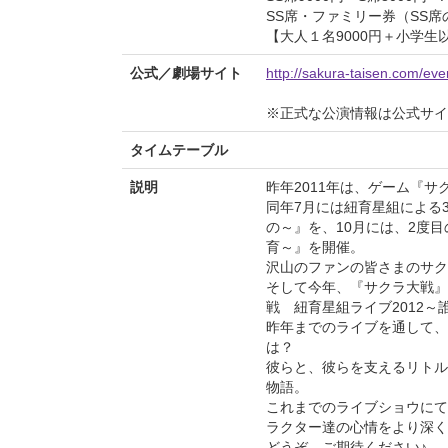
SS席・ファミリー券（SS席
【大人１名9000円＋小学生
公式／劇場サイト
http://sakura-taisen.com/eve
※正式な公演情報は公式サ
タイムテーブル
説明
昨年2011年は、ゲーム『
同年7月には紐育星組による
の～』を、10月には、2度
育～』を開催。
沢山のファンの皆さまのサク
そして今年、『サクラ大戦』
戦 紐育星組ライブ2012
昨年までのライブを通して、
は？
彼らと、彼らを支えるリトル
物語。
これまでのライブショウにて
ラクター達の心情をより深く
どうぞ、ご期待ください♪