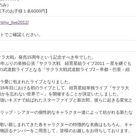
のみ）
以下のお子様１名6000円】
nt/ny_live2012/
イトでご確認ください。
サクラ大戦』発売15周年という記念すべき年でした。
3年ぶりの単独公演『サクラ大戦 紐育星組ライブ2011 ～星を継ぐも
目の武道館ライブとなる『サクラ大戦武道館ライブ2～帝都・巴里・紐
ラ愛に包まれたライブとなりました。
16年目における初のライブとして、紐育星組単独ライブ『サクラ大
～誰かを忘れない世界で～』を開催することが決定いたしました。
強いキズナで結ばれたスターファイブと新次郎。彼らに起きる変化と
リップ・シアターの個性的なキャラクター達によって紡がれる新たな
歌い親しまれてきた各キャラクターの特徴的な名曲はもちろん、キャ
物語るナンバーをご用意して、皆様のお越しをお待ちしております。