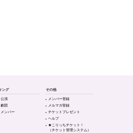
キング
その他
目公演
メンバー登録
目劇団
メルマガ登録
目メンバー
チケットプレゼント
ヘルプ
★こりっちチケット！
（チケット管理システム）