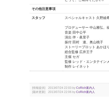
その他注意事項
スタッフ
スペシャルキャスト 久野綾
プロデューサー 中山雅弘、
音楽 田中公平
演出 伴・眞里子
振付 田村 連、奥山桃子
ストーリープロット あかほ
総合監修 広井王子
主催 セガ
監修 レッド・エンタテイン
制作 レイネット
[情報提供] 2013/07/24 22:03 by
CoRich案内人
[最終更新] 2013/07/24 22:06 by
CoRich案内人