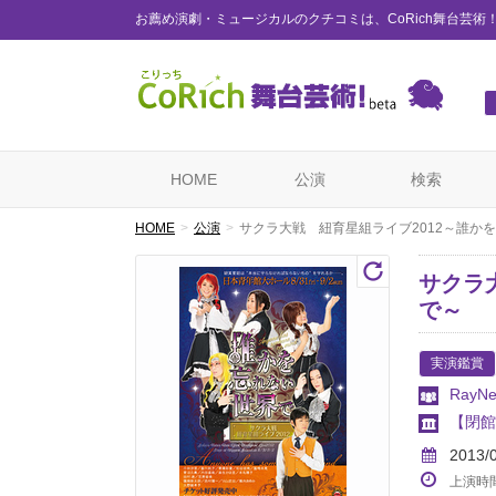
お薦め演劇・ミュージカルのクチコミは、CoRich舞台芸術
HOME
公演
検索
HOME
公演
サクラ大戦 紐育星組ライブ2012～誰か
サクラ
で～
実演鑑賞
RayNe
【閉館
2013/
上演時