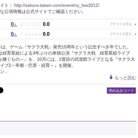
サイト：
http://sakura-taisen.com/event/ny_live2012/
な公演情報は公式サイトでご確認ください。
0
♪
♪
♪
♪
♪
/
0.0
人
0
★
★
★
★
★
/
0.0
人
1年は、ゲーム『サクラ大戦』発売15周年という記念すべき年でした。
は紐育星組による3年ぶりの単独公演『サクラ大戦 紐育星組ライブ
～星を継ぐもの～』を、10月には、2度目の武道館ライブとなる『サクラ大
イブ2～帝都・巴里・紐育～』を開催。
...
もっと読む
埋め込みコード