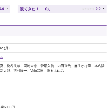
★
★
★
★
★
0
0.0
0.0
観てきた！
人
02 (月)
ル
夏、松谷彼哉、園崎未恵、菅沼久義、内田直哉、麻生かほ里、本名陽
新太郎、西村陽一、Velo武田、陽向あゆみ
A席6000円