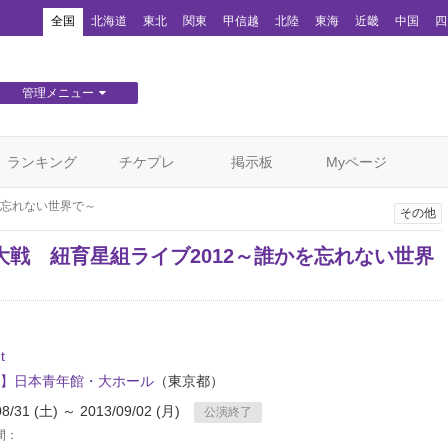
！
全国
北海道
東北
関東
甲信越
北陸
東海
近畿
中国
四
管理メニュー
団体WEBサイト管理
顧客管理
ランキング
チケプレ
掲示板
Myページ
を忘れない世界で～
その他
大戦 紐育星組ライブ2012～誰かを忘れない世界
t
】日本青年館・大ホール
（東京都）
08/31 (土) ～ 2013/09/02 (月)
公演終了
間：