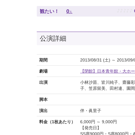
♪
♪
♪
♪
♪
0
観たい！
人
公演詳細
期間
2013/08/31 (土) ～ 2013/09/
劇場
【閉館】日本青年館・大ホー
出演
小林沙苗、皆川純子、齋藤彩
子、笠原留美、田村連、園岡
脚本
演出
伴・眞里子
料金（1枚あたり）
6,000円 ～ 9,000円
【発売日】
SS席9000円・S席8000円・