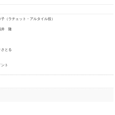
希子（ラチェット・アルタイル役）
福井 隆
りさとる
メント