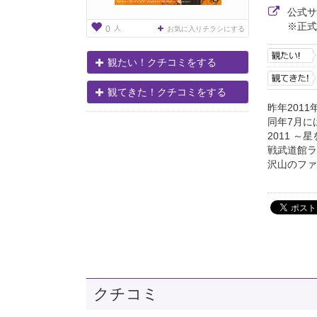
公式
※正式
人
0
お気に入りチラシにする
観たい！クチコミをする
観てきた！クチコミをする
昨年201
同年7月に
2011 
戦武道館ラ
沢山のファン
クチコミ