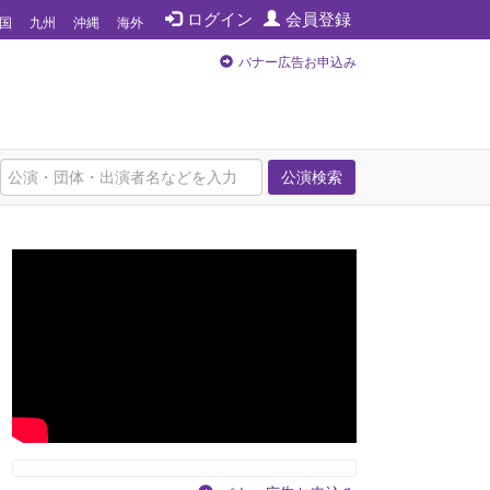
ログイン
会員登録
国
九州
沖縄
海外
バナー広告お申込み
公演検索