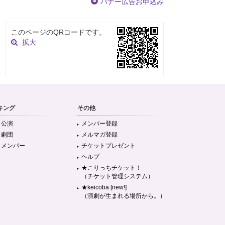
バナー広告お申込み
このページのQRコードです。
拡大
キング
その他
目公演
メンバー登録
目劇団
メルマガ登録
目メンバー
チケットプレゼント
ヘルプ
★こりっちチケット！
（チケット管理システム）
★keicoba [new!]
（演劇が生まれる場所から。）