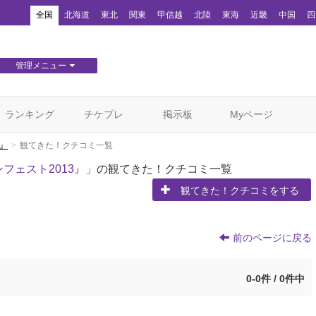
！
全国
北海道
東北
関東
甲信越
北陸
東海
近畿
中国
四
管理メニュー
団体WEBサイト管理
顧客管理
ランキング
チケプレ
掲示板
Myページ
3』
観てきた！クチコミ一覧
ランフェスト2013』
」の観てきた！クチコミ一覧
観てきた！クチコミをする
前のページに戻る
0-0件 / 0件中