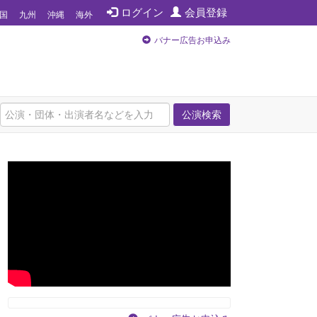
ログイン
会員登録
国
九州
沖縄
海外
バナー広告お申込み
公演検索