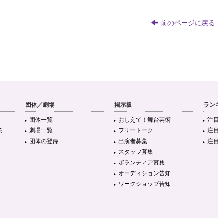
前のページに戻る
団体／劇場
掲示板
ラン
団体一覧
おしえて！舞台芸術
注
ミ
劇場一覧
フリートーク
注
団体の登録
出演者募集
注
スタッフ募集
ボランティア募集
オーディション告知
ワークショップ告知