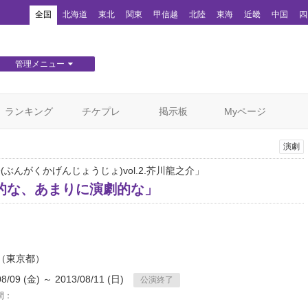
！
全国
北海道
東北
関東
甲信越
北陸
東海
近畿
中国
四
管理メニュー
団体WEBサイト管理
顧客管理
ランキング
チケプレ
掲示板
Myページ
演劇
÷(ぶんがくかげんじょうじょ)vol.2.芥川龍之介」
的な、あまりに演劇的な」
（東京都）
08/09 (金) ～ 2013/08/11 (日)
公演終了
間：