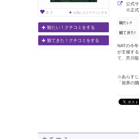
公式
※正式
人
0
お気に入りチラシにする
観たい！クチコミをする
観てきた！クチコミをする
NATの今年
が主催する
て、芥川龍
☆あらすじ
「視界の隅