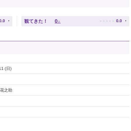
★
★
★
★
★
0
0.0
0.0
観てきた！
人
11 (日)
花之助