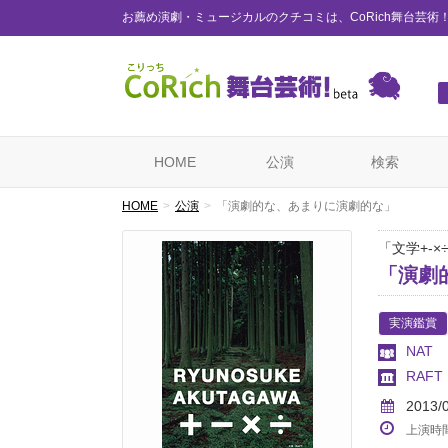
お薦め演劇・ミュージカルのクチコミは、CoRich舞台芸術
HOME
公演
検索
HOME
公演
「演劇的な、あまりに演劇的な」
「文学+-×
「演劇
実演鑑賞
NAT
RAFT
2013/
上演時