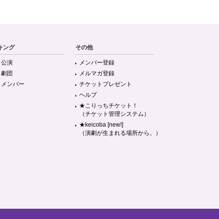
キング
その他
目公演
メンバー登録
目劇団
メルマガ登録
目メンバー
チケットプレゼント
ヘルプ
★こりっちチケット！
（チケット管理システム）
★keicoba [new!]
（演劇が生まれる場所から。）