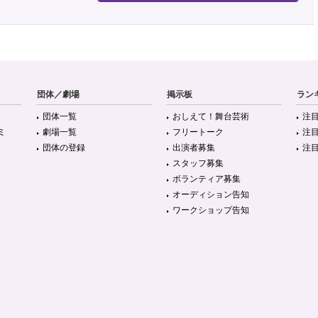
団体／劇場
掲示板
ラン
団体一覧
おしえて！舞台芸術
注
ミ
劇場一覧
フリートーク
注
団体の登録
出演者募集
注
スタッフ募集
ボランティア募集
オーディション告知
ワークショップ告知