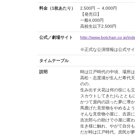
料金（1枚あたり）
2,500円 ～ 4,000円
【発売日】
一般4,000円
高校生以下2,500円
公式／劇場サイト
http://www.botchan.co.jp/ind
※正式な公演情報は公式サ
タイムテーブル
説明
時は江戸時代の中頃、場所は
高松・志度浦が生んだ希代天
のの、
生み出す火花は何の役にも立
スカウトしてきた)らととも
かつて源内の語った夢に導か
馬鹿げた見世物をやめるよう
そんな見世物小屋に、吉原に
吉次郎らの助けで小屋に匿わ
生き様に触れ、やがて自分も
だが時は江戸時代。庶民が夢