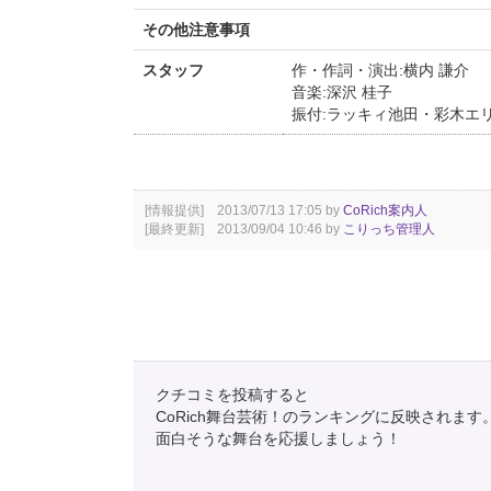
その他注意事項
スタッフ
作・作詞・演出:横内 謙介
音楽:深沢 桂子
振付:ラッキィ池田・彩木エ
[情報提供] 2013/07/13 17:05 by
CoRich案内人
[最終更新] 2013/09/04 10:46 by
こりっち管理人
クチコミを投稿すると
CoRich舞台芸術！のランキングに反映されます
面白そうな舞台を応援しましょう！