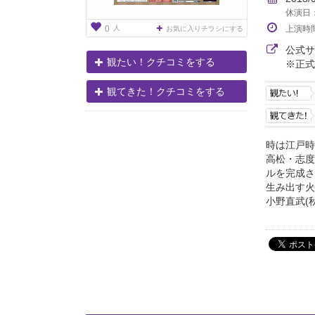
休演日：9
人
上演時
0
お気に入りチラシにする
公式
観たい！クチコミをする
※正式
観てきた！クチコミをする
時は江戸時
高松・志度
ルを完成さ
生み出す火
小野直武(