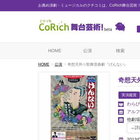
お薦め演劇・ミュージカルのクチコミは、CoRich舞台芸術
HOME
公演
検索
HOME
公演
奇想天外☆歌舞音曲劇『げんない』
奇想天
実演鑑賞
わらび
アルフ
他劇場
2013/