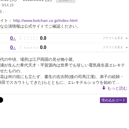
/14,19
間：
サイト：
http://www.botchan.co.jp/index.html
な公演情報は公式サイトでご確認ください。
0
♪
♪
♪
♪
♪
/
0.0
人
0
★
★
★
★
★
/
0.0
人
代の中頃、場所は江戸両国の見せ物小屋。
浦が生んだ希代天才・平賀源内は世界でも珍しい電気発生器エレキテ
せたものの、
花は何の役にも立たず、書生の吉次郎(後の司馬江漢)、弟子の絵師・
秋田でスカウトしてきた)らとともに、エレキテルショウを始めて...
もっと読む
埋め込みコード