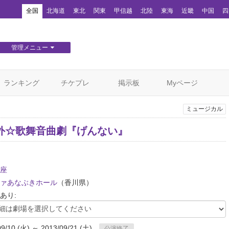
！
全国
北海道
東北
関東
甲信越
北陸
東海
近畿
中国
四
管理メニュー
団体WEBサイト管理
顧客管理
ランキング
チケプレ
掲示板
Myページ
ミュージカル
外☆歌舞音曲劇『げんない』
座
ァあなぶきホール
（香川県）
あり:
09/10 (火) ～ 2013/09/21 (土)
公演終了