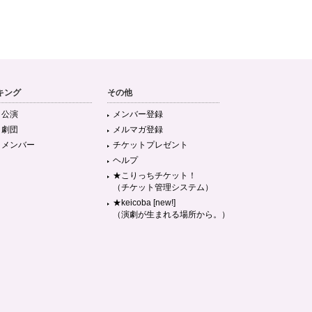
キング
その他
目公演
メンバー登録
目劇団
メルマガ登録
目メンバー
チケットプレゼント
ヘルプ
★こりっちチケット！
（チケット管理システム）
★keicoba [new!]
（演劇が生まれる場所から。）