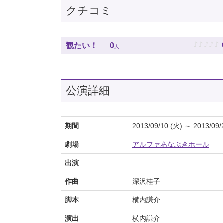
クチコミ
♪
♪
♪
♪
♪
0
観たい！
人
公演詳細
期間
2013/09/10 (火) ～ 2013/09/
劇場
アルファあなぶきホール
出演
作曲
深沢桂子
脚本
横内謙介
演出
横内謙介