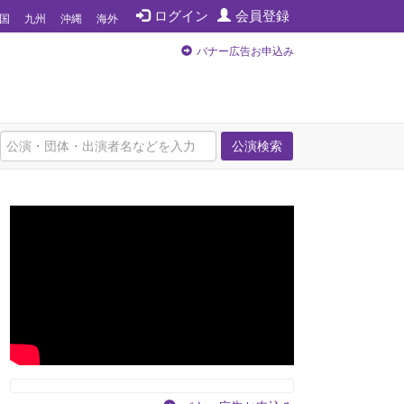
ログイン
会員登録
国
九州
沖縄
海外
バナー広告お申込み
公演検索