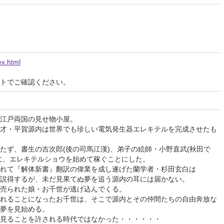
ex.html
イトでご確認ください。
江戸両国の見せ物小屋。
才・平賀源内は世界でも珍しい電気発生器エレキテルを完成させたも
たず、書生の吉次郎(後の司馬江漢)、弟子の絵師・小野直武(秋田で
に、エレキテルショウを始めて稼ぐことにした。
れて『解体新書』翻訳の偉業を成し遂げた蘭学者・杉田玄白は
説得するが、未だ見果てぬ夢を追う源内の耳には届かない。
売られた娘・お千世が逃げ込んでくる。
れることになったお千世は、そこで源内とその仲間たちの自由奔放な
夢を見始める。
見ることを許される時代ではなかった・・・・・・