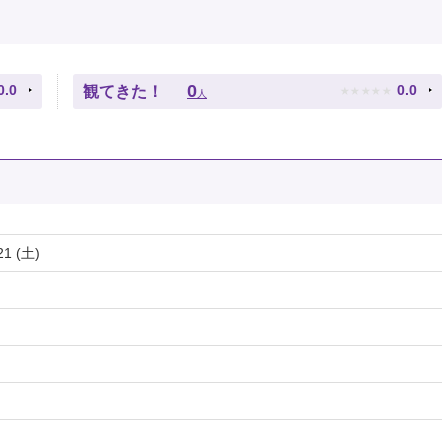
★
★
★
★
★
0
0.0
0.0
観てきた！
人
21 (土)