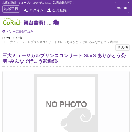
お薦め演劇・ミュージカルのクチコミは、CoRich舞台芸術！
T
menu
T
地域選択
ログイン
会員登録
o
o
g
g
g
g
l
l
バナー広告お申込み
e
e
HOME
公演
n
三大ミュージカルプリンスコンサート StarS ありがとう公演 -みんなで行こう武道館-
n
a
その他
a
v
i
v
三大ミュージカルプリンスコンサート StarS ありがとう公
g
i
演 -みんなで行こう武道館-
a
g
t
a
i
t
o
n
i
o
n