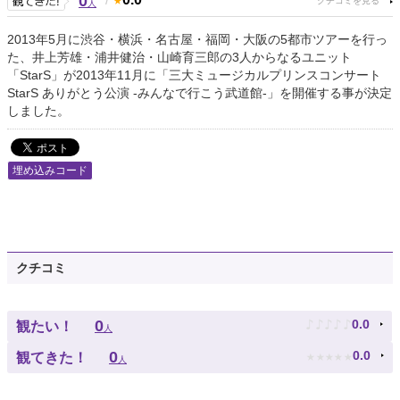
0
人
2013年5月に渋谷・横浜・名古屋・福岡・大阪の5都市ツアーを行っ
た、井上芳雄・浦井健治・山崎育三郎の3人からなるユニット
「StarS」が2013年11月に「三大ミュージカルプリンスコンサート
StarS ありがとう公演 -みんなで行こう武道館-」を開催する事が決定
しました。
埋め込みコード
クチコミ
♪
♪
♪
♪
♪
0
0.0
観たい！
人
★
★
★
★
★
0
0.0
観てきた！
人