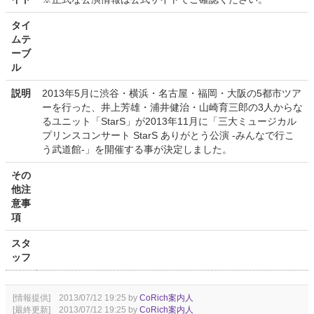
タイ
ムテ
ーブ
ル
説明
2013年5月に渋谷・横浜・名古屋・福岡・大阪の5都市ツア
ーを行った、井上芳雄・浦井健治・山崎育三郎の3人からな
るユニット「StarS」が2013年11月に「三大ミュージカル
プリンスコンサート StarS ありがとう公演 -みんなで行こ
う武道館-」を開催する事が決定しました。
その
他注
意事
項
スタ
ッフ
[情報提供] 2013/07/12 19:25 by
CoRich案内人
[最終更新] 2013/07/12 19:25 by
CoRich案内人