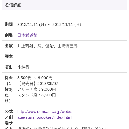
公演詳細
期間
2013/11/11 (月) ～ 2013/11/11 (月)
劇場
日本武道館
出演
井上芳雄、浦井健治、山崎育三郎
脚本
演出
小林香
料金
8,500円 ～ 9,000円
（1
【発売日】2013/09/07
枚あ
アリーナ席：9,000円
た
スタンド席：8,500円
り）
公式
http://www.duncan.co.jp/web/st
／劇
age/stars_budokan/index.html
場サ
イト
※正式な公演情報は公式サイトでご確認ください。