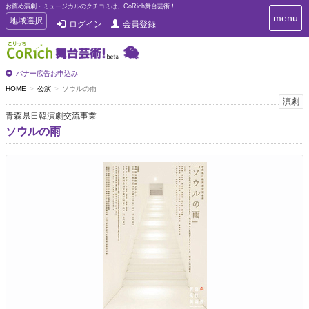
お薦め演劇・ミュージカルのクチコミは、CoRich舞台芸術！
T
menu
T
地域選択
ログイン
会員登録
o
o
g
g
g
g
l
l
バナー広告お申込み
e
e
HOME
公演
ソウルの雨
n
n
演劇
a
a
v
青森県日韓演劇交流事業
i
v
ソウルの雨
g
i
a
g
t
a
i
t
o
n
i
o
n