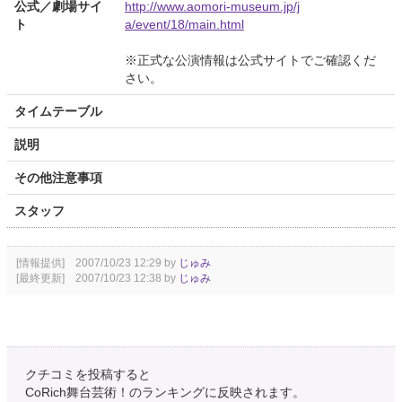
公式／劇場サイ
http://www.aomori-museum.jp/j
ト
a/event/18/main.html
※正式な公演情報は公式サイトでご確認くだ
さい。
タイムテーブル
説明
その他注意事項
スタッフ
[情報提供] 2007/10/23 12:29 by
じゅみ
[最終更新] 2007/10/23 12:38 by
じゅみ
クチコミを投稿すると
CoRich舞台芸術！のランキングに反映されます。