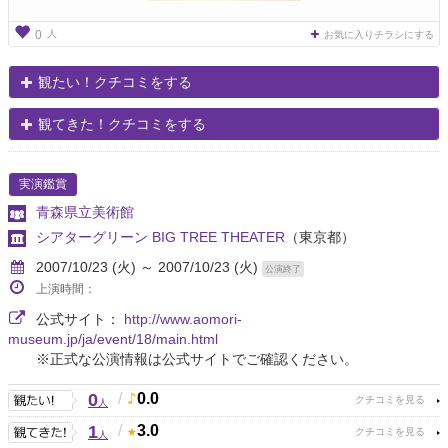
人
0
お気に入りチラシにする
観たい！クチコミをする
観てきた！クチコミをする
実演鑑賞
青森県立美術館
シアターグリーン BIG TREE THEATER
（東京都）
2007/10/23 (火) ～ 2007/10/23 (火)
公演終了
上演時間：
公式サイト：
http://www.aomori-
museum.jp/ja/event/18/main.html
※正式な公演情報は公式サイトでご確認ください。
0
/
0.0
人
1
/
3.0
人