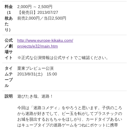
料金
2,000円 ～ 2,500円
（1
【発売日】2013/07/27
枚あ
前売2,000円／当日2,500円
た
り）
公式
http://www.europe-kikaku.com/
／劇
projects/e32/main.htm
場サ
イト
※正式な公演情報は公式サイトでご確認ください。
タイ
栗東プレビュー公演
ムテ
2013/8/31(土) 15:00
ーブ
ル
説明
遊びたき哉、迷路！
今回は「迷路コメディ」をやろうと思います。子供のころ
から迷路が好きでして、ビー玉を転がしてプラスチックの
お城を脱出するおもちゃをほしがり、カードタイプあるい
はキューブタイプの迷路ゲームをつねにポケットに携帯