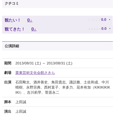
クチコミ
♪
♪
♪
♪
♪
0
0.0
観たい！
人
★
★
★
★
★
0
0.0
観てきた！
人
公演詳細
期間
2013/08/31 (土) ～ 2013/08/31 (土)
劇場
栗東芸術文化会館さきら
出演
石田剛太、酒井善史、角田貴志、諏訪雅、土佐和成、中川
晴樹、永野宗典、西村直子、本多力、花本有加（KIKIKIKIK
IKI）、吉川莉早、菅原永二
脚本
上田誠
演出
上田誠