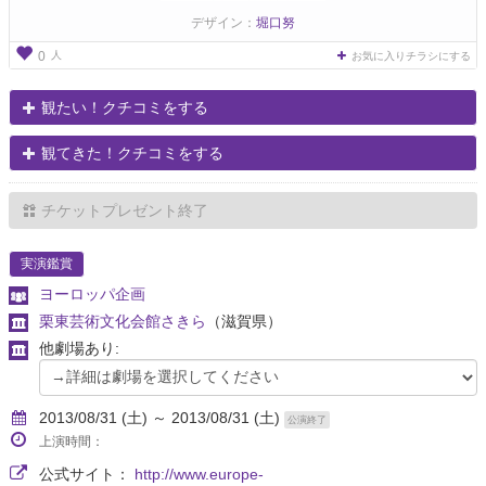
デザイン：
堀口努
人
0
お気に入りチラシにする
観たい！クチコミをする
観てきた！クチコミをする
チケットプレゼント終了
実演鑑賞
ヨーロッパ企画
栗東芸術文化会館さきら
（滋賀県）
他劇場あり:
2013/08/31 (土) ～ 2013/08/31 (土)
公演終了
上演時間：
公式サイト：
http://www.europe-