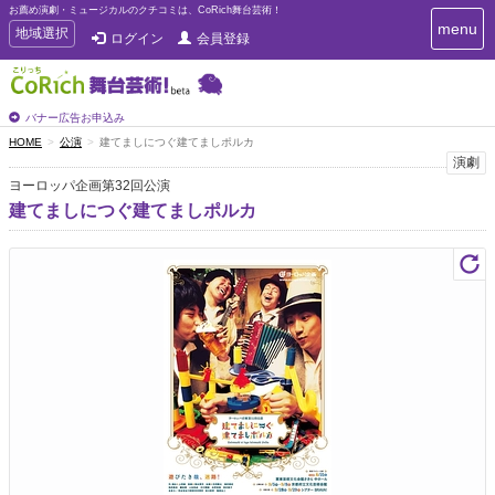
お薦め演劇・ミュージカルのクチコミは、CoRich舞台芸術！
T
menu
T
地域選択
ログイン
会員登録
o
o
g
g
g
g
l
l
バナー広告お申込み
e
e
HOME
公演
建てましにつぐ建てましポルカ
n
n
演劇
a
a
v
ヨーロッパ企画第32回公演
i
v
建てましにつぐ建てましポルカ
g
i
a
g
t
a
i
t
o
n
i
o
n