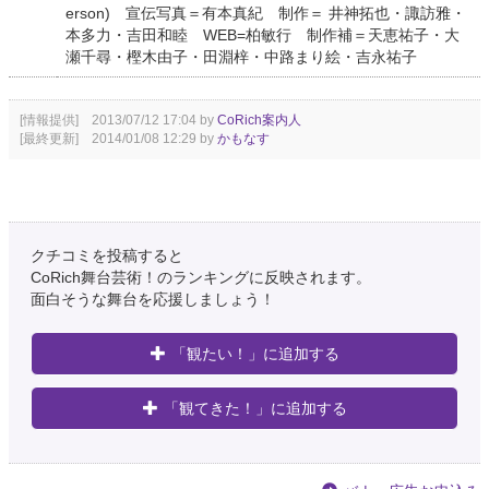
erson) 宣伝写真＝有本真紀 制作＝ 井神拓也・諏訪雅・
本多力・吉田和睦 WEB=柏敏行 制作補＝天恵祐子・大
瀬千尋・樫木由子・田淵梓・中路まり絵・吉永祐子
[情報提供] 2013/07/12 17:04 by
CoRich案内人
[最終更新] 2014/01/08 12:29 by
かもなす
クチコミを投稿すると
CoRich舞台芸術！のランキングに反映されます。
面白そうな舞台を応援しましょう！
「観たい！」に追加する
「観てきた！」に追加する