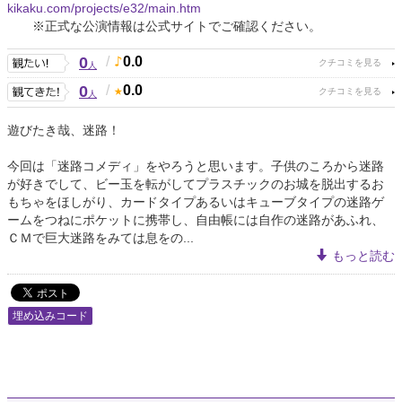
kikaku.com/projects/e32/main.htm
※正式な公演情報は公式サイトでご確認ください。
0
/
0.0
人
0
/
0.0
人
遊びたき哉、迷路！
今回は「迷路コメディ」をやろうと思います。子供のころから迷路
が好きでして、ビー玉を転がしてプラスチックのお城を脱出するお
もちゃをほしがり、カードタイプあるいはキューブタイプの迷路ゲ
ームをつねにポケットに携帯し、自由帳には自作の迷路があふれ、
ＣＭで巨大迷路をみては息をの...
もっと読む
埋め込みコード