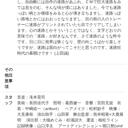
し、自由帳には自作の迷路があふれ、ＣＭで巨大迷路をみ
ては息をのむ、そんな頃が僕にはありました。今でも迷路
っぽい柄とか模様をみると心が沸き立ちますし、迷路っぽ
い路地とかにはおおっとなりますし、目の前の人のトレー
ナーに迷路がプリントされていたら目でクリアしてしまい
ます。心の迷路とかそういうことではなく、文字どおりの
意味での「迷路」が好きなんです。さて迷路のような昨今
です。日に日に視界は狭くなり、壁の向こうばかり楽しそ
うですが、迷路は面白がってこそだと思うのです。迷路狂
時代の幕開けです！ (上田誠)
その
他注
意事
項
スタ
音楽：滝本晃司
ッフ
美術：長田佳代子 照明：葛西健一 音響：宮田充規 衣
装：中嶋佑一（artburt） ヘアメイク：松村妙子 映像：
大見康裕 演出助手：山田翠 舞台監督：筒井昭善×大鹿展
明 演出部：大槻めぐみ・杉浦訓大 運送：植松ライン
記録映像：山口淳太 アートディレクション＝堀口努(und