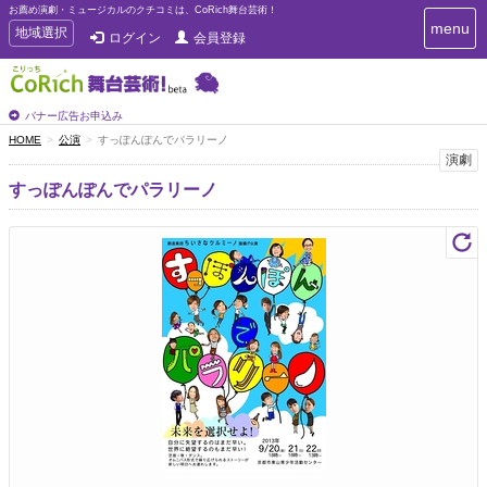
お薦め演劇・ミュージカルのクチコミは、CoRich舞台芸術！
T
menu
T
地域選択
ログイン
会員登録
o
o
g
g
g
g
l
l
バナー広告お申込み
e
e
HOME
公演
すっぽんぽんでパラリーノ
n
n
演劇
a
a
v
すっぽんぽんでパラリーノ
i
v
g
i
a
g
t
a
i
t
o
n
i
o
n