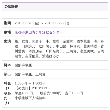
公演詳細
期間
2013/09/20 (金) ～ 2013/09/22 (日)
劇場
京都市東山青少年活動センター
出演
相川友貴、岡庸子、小川愛理、金愛珠、國本菜生、滝川葵
絵、田渕詩乃、辻田萌子、中山栞、林真衣、藤田晴香、古
川愛実、本郷加奈、町田名海子、三崎彩、宿里美咲、吉岡
遊音、吉原侑里、渡邉はるか
脚本
藤解麻璃亜
演出
藤解麻璃亜、三崎彩
料金
1,000円 ～ 1,500円
（1
【発売日】2013/08/15
枚あ
学生1000円、一般前売1300円、当日1500円
た
小学生以下入場無料
り）