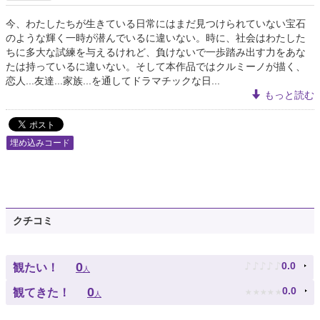
今、わたしたちが生きている日常にはまだ見つけられていない宝石
のような輝く一時が潜んでいるに違いない。時に、社会はわたした
ちに多大な試練を与えるけれど、負けないで一歩踏み出す力をあな
たは持っているに違いない。そして本作品ではクルミーノが描く、
恋人...友達...家族...を通してドラマチックな日...
もっと読む
埋め込みコード
クチコミ
♪
♪
♪
♪
♪
0
0.0
観たい！
人
★
★
★
★
★
0
0.0
観てきた！
人