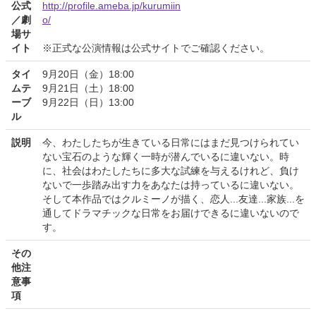
公式
http://profile.ameba.jp/kurumiin
／劇
o/
場サ
イト
※正式な公演情報は公式サイトでご確認ください。
タイ
9月20日（金）18:00
ムテ
9月21日（土）18:00
ーブ
9月22日（日）13:00
ル
説明
今、わたしたちが生きている日常にはまだ見つけられてい
ない宝石のような輝く一時が潜んでいるに違いない。時
に、社会はわたしたちに多大な試練を与えるけれど、負け
ないで一歩踏み出す力をあなたは持っているに違いない。
そして本作品ではクルミーノが描く、恋人...友達...家族...を
通してドラマチックな日常をお届けできるに違いないので
す。
その
他注
意事
項