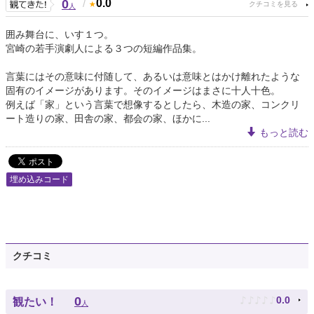
0
/
0.0
人
囲み舞台に、いす１つ。
宮崎の若手演劇人による３つの短編作品集。
言葉にはその意味に付随して、あるいは意味とはかけ離れたような
固有のイメージがあります。そのイメージはまさに十人十色。
例えば「家」という言葉で想像するとしたら、木造の家、コンクリ
ート造りの家、田舎の家、都会の家、ほかに...
もっと読む
埋め込みコード
クチコミ
♪
♪
♪
♪
♪
0
0.0
観たい！
人