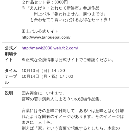
２作品セット券：3000円
※『えんげき・とれたて新鮮市』参加作品
田上パル『報われません、勝つまでは』
も合わせてご覧いただけるお得なセット券！
田上パル公式サイト
http://www.tanouepal.com/
公式／
http://mewk2030.web.fc2.com/
劇場サ
イト
※正式な公演情報は公式サイトでご確認ください。
タイム
10月13日（日）14：30
テーブ
10月14日（月・祝）17：00
ル
説明
囲み舞台に、いす１つ。
宮崎の若手演劇人による３つの短編作品集。
言葉にはその意味に付随して、あるいは意味とはかけ離
れたような固有のイメージがあります。そのイメージは
まさに十人十色。
例えば「家」という言葉で想像するとしたら、木造の