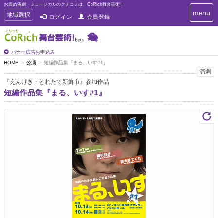
お薦め演劇・ミュージカルのクチコミは、CoRich舞台芸術！
T
menu
T
地域選択
ログイン
会員登録
o
o
g
g
g
g
l
l
バナー広告お申込み
e
e
HOME
公演
短編作品集『まる、いす#1』
n
n
演劇
a
a
v
『えんげき・とれたて新鮮市』参加作品
i
v
短編作品集『まる、いす#1』
g
i
a
g
t
a
i
t
o
n
i
o
n