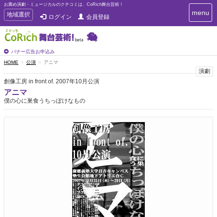
お薦め演劇・ミュージカルのクチコミは、CoRich舞台芸術！
T
menu
T
地域選択
ログイン
会員登録
o
o
g
g
g
g
l
l
バナー広告お申込み
e
e
HOME
公演
アニマ
n
n
演劇
a
a
v
創像工房 in front of. 2007年10月公演
i
v
アニマ
g
i
僕の心に巣食うちっぽけなもの
a
g
t
a
i
t
o
n
i
o
n