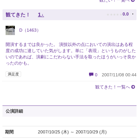
観たい！一覧へ
★
★
★
★
★
1
0.0
観てきた！
人
D（1463）
開演するまでは良かった。 演技以外の点においての演出はある程
度の成功に達していた気がします。単に「表現」というものがした
いのであれば、演劇にこだわらない手法を取ったほうがいっそ良か
ったのかも。
満足度
0
2007/11/08 00:44
観てきた！一覧へ
公演詳細
期間
2007/10/25 (木) ～ 2007/10/29 (月)