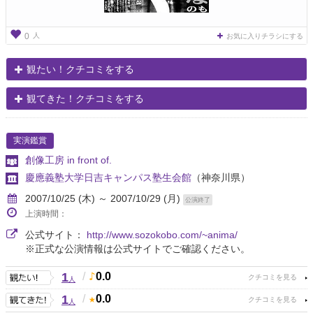
人
0
お気に入りチラシにする
観たい！クチコミをする
観てきた！クチコミをする
実演鑑賞
創像工房 in front of.
慶應義塾大学日吉キャンパス塾生会館
（神奈川県）
2007/10/25 (木) ～ 2007/10/29 (月)
公演終了
上演時間：
公式サイト：
http://www.sozokobo.com/~anima/
※正式な公演情報は公式サイトでご確認ください。
1
/
0.0
人
1
/
0.0
人