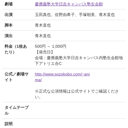
劇場
慶應義塾大学日吉キャンパス塾生会館
出演
玉田真也、佐野由希子、手塚朝美、青木直也
脚本
青木直也
演出
青木直也
料金（1枚あ
500円 ～ 1,000円
たり）
【発売日】
会場：慶應義塾大学日吉キャンパス内塾生会館地
下アトリエ合C
公式／劇場サ
http://www.sozokobo.com/~ani
イト
ma/
※正式な公演情報は公式サイトでご確認くださ
い。
タイムテーブ
ル
説明