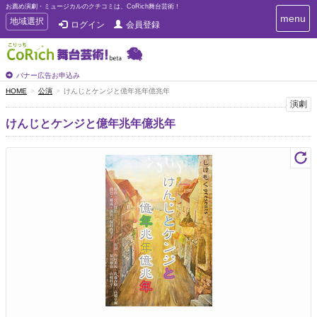
お薦め演劇・ミュージカルのクチコミは、CoRich舞台芸術！
T
menu
T
地域選択
ログイン
会員登録
o
o
g
g
g
g
l
l
バナー広告お申込み
e
e
HOME
公演
けんじとケンジと億年兆年億兆年
n
n
演劇
a
a
v
けんじとケンジと億年兆年億兆年
i
v
g
i
a
g
t
a
i
t
o
n
i
o
n