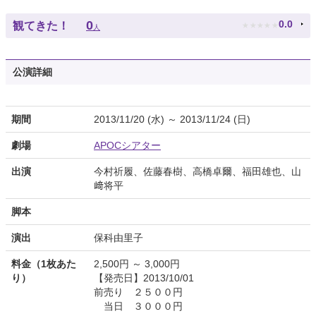
★
★
★
★
★
0
0.0
観てきた！
人
公演詳細
期間
2013/11/20 (水) ～ 2013/11/24 (日)
劇場
APOCシアター
出演
今村祈履、佐藤春樹、高橋卓爾、福田雄也、山
﨑将平
脚本
演出
保科由里子
料金（1枚あた
2,500円 ～ 3,000円
り）
【発売日】2013/10/01
前売り ２５００円
当日 ３０００円