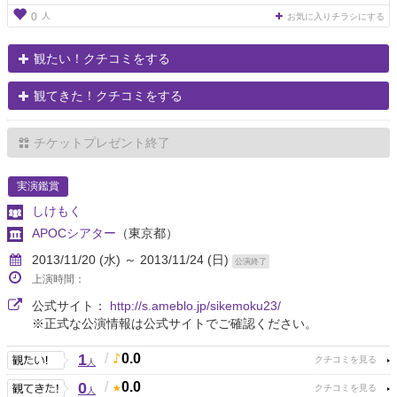
人
0
お気に入りチラシにする
観たい！クチコミをする
観てきた！クチコミをする
チケットプレゼント終了
実演鑑賞
しけもく
APOCシアター
（東京都）
2013/11/20 (水) ～ 2013/11/24 (日)
公演終了
上演時間：
公式サイト：
http://s.ameblo.jp/sikemoku23/
※正式な公演情報は公式サイトでご確認ください。
1
/
0.0
人
0
/
0.0
人