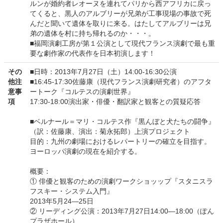
ルンが婚約者レオーヌを連れてパリから西アフリカに戻っ
てくると、黒人のアルブリーが兄弟が工事現場の事故で死
んだと聞いて遺体を取りに来る。はたしてアルブリーは兄
弟の遺体を村に持ち帰れるのか・・・。
■福岡演劇工房が第１公演として現代フランス演劇で最も重
要な劇作家の代表作を日本初演します！
その
■日時：2013年7月27日（土）14:00-16:30公演
他注
■16:45-17:30佐藤康（現代フランス演劇研究者）のアフタ
意事
ートーク『コルテスの演劇世界』
項
17:30-18:00演出家・俳優・翻訳家と観客との質疑応答
■ベルナール＝マリ・コルテス作『黒んぼと犬たちの闘争』
（訳：佐藤康、演出：菊永拓郎）上演プロジェクト
目的：九州の劇場におけるレパートリーの確立を目指す。
ヨーロッパ演劇の現在を紹介する。
概要：
① 俳優と観客のための演劇ワークショッップ『スタニスラ
フスキー・システム入門』
2013年5月24―25日
② リーディング公演：2013年7月27日14:00―18:00（ぽん
プラザホール）