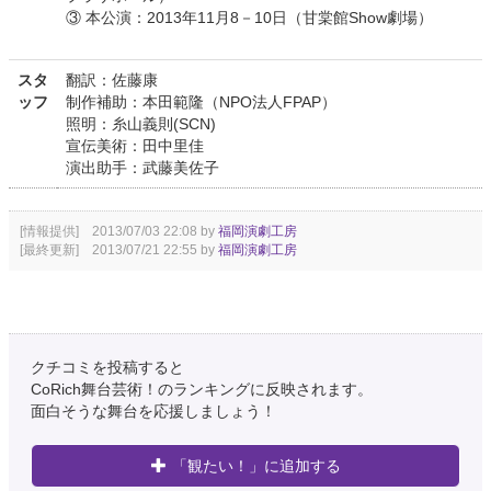
③ 本公演：2013年11月8－10日（甘棠館Show劇場）
スタ
翻訳：佐藤康
ッフ
制作補助：本田範隆（NPO法人FPAP）
照明：糸山義則(SCN)
宣伝美術：田中里佳
演出助手：武藤美佐子
[情報提供] 2013/07/03 22:08 by
福岡演劇工房
[最終更新] 2013/07/21 22:55 by
福岡演劇工房
クチコミを投稿すると
CoRich舞台芸術！のランキングに反映されます。
面白そうな舞台を応援しましょう！
「観たい！」に追加する