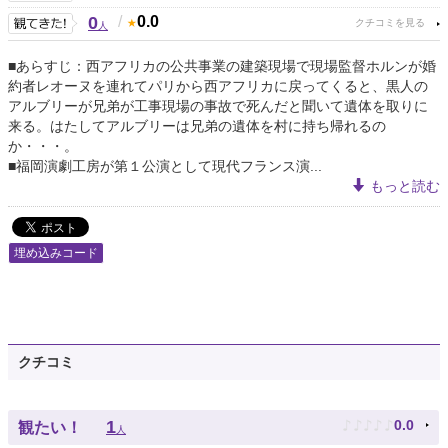
0
/
0.0
人
■あらすじ：西アフリカの公共事業の建築現場で現場監督ホルンが婚
約者レオーヌを連れてパリから西アフリカに戻ってくると、黒人の
アルブリーが兄弟が工事現場の事故で死んだと聞いて遺体を取りに
来る。はたしてアルブリーは兄弟の遺体を村に持ち帰れるの
か・・・。
■福岡演劇工房が第１公演として現代フランス演...
もっと読む
埋め込みコード
クチコミ
♪
♪
♪
♪
♪
1
0.0
観たい！
人