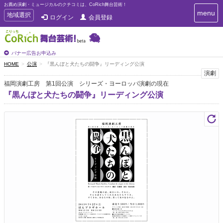
お薦め演劇・ミュージカルのクチコミは、CoRich舞台芸術！
T
menu
T
地域選択
ログイン
会員登録
o
o
g
g
g
g
l
l
バナー広告お申込み
e
e
HOME
公演
『黒んぼと犬たちの闘争』リーディング公演
n
n
演劇
a
a
v
福岡演劇工房 第1回公演 シリーズ・ヨーロッパ演劇の現在
i
v
『黒んぼと犬たちの闘争』リーディング公演
g
i
a
g
t
a
i
t
o
n
i
o
n