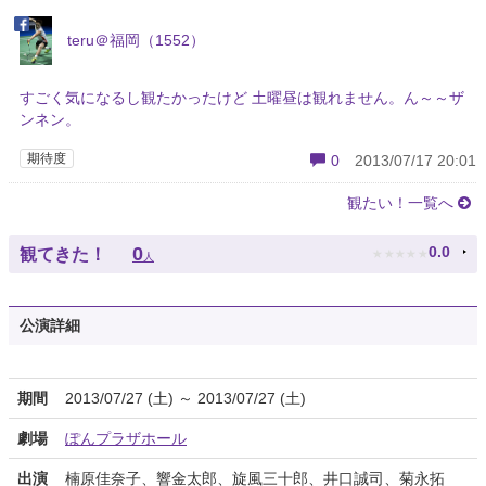
teru＠福岡（1552）
すごく気になるし観たかったけど 土曜昼は観れません。ん～～ザ
ンネン。
期待度
0
2013/07/17 20:01
観たい！一覧へ
★
★
★
★
★
0
0.0
観てきた！
人
公演詳細
期間
2013/07/27 (土) ～ 2013/07/27 (土)
劇場
ぽんプラザホール
出演
楠原佳奈子、響金太郎、旋風三十郎、井口誠司、菊永拓