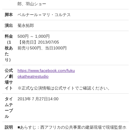
郎、羽山ショー
脚本
ベルナール＝マリ・コルテス
演出
菊永拓郎
料金
500円 ～ 1,000円
（1
【発売日】2013/07/05
枚あ
前売り500円、当日1000円
た
り）
公式
https://www.facebook.com/fuku
／劇
okatheatrestudio
場サ
イト
※正式な公演情報は公式サイトでご確認ください。
タイ
2013年７月27日14:00
ムテ
ーブ
ル
説明
■あらすじ：西アフリカの公共事業の建築現場で現場監督ホ