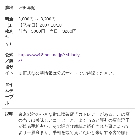
演出
増田再起
料金
3,000円 ～ 3,200円
（1
【発売日】2007/10/10
枚あ
前売 3000円 当日 3200円
た
り）
公式
http://www18.ocn.ne.jp/~shibaiy
／劇
a/
場サ
イト
※正式な公演情報は公式サイトでご確認ください。
タイ
ムテ
ーブ
ル
説明
東京郊外の小さな街に喫茶店「カトレア」がある。この店
の売りは美味しいコーヒーと、よく当ると評判の店主淳子
が観る手相占い。その評判は雑誌に紹介された事によって
より一層高まり、手相を観て貰いたいと来店する客で賑わ