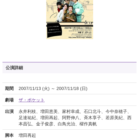
公演詳細
期間
2007/11/13 (火) ～ 2007/11/18 (日)
劇場
ザ・ポケット
出演
永井利枝、増田恵美、家村幸成、石口北斗、今中奈穂子、
足達祐紀、増田再起、阿野伸八、斉木享子、若原美紀、西
本昌弘、金子俊彦、白鳥光治、櫂作真帆
脚本
増田再起