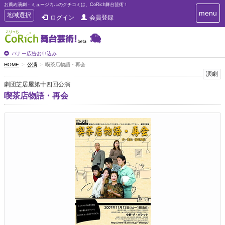
お薦め演劇・ミュージカルのクチコミは、CoRich舞台芸術！
T
menu
T
地域選択
ログイン
会員登録
o
o
g
g
g
g
l
l
バナー広告お申込み
e
e
HOME
公演
喫茶店物語・再会
n
n
演劇
a
a
v
劇団芝居屋第十四回公演
i
v
喫茶店物語・再会
g
i
a
g
t
a
i
t
o
n
i
o
n