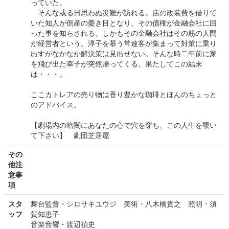
っていた。
そんな或る日思わぬ災難が訪れる。店の改装費を借りて
いた知人が倒産の憂き目となり、その債権が金融会社に回
った事を知らされる。しかもその金融会社はその筋の人間
が経営者という。淳子を慕う常連客が集まって対策に乗り
出すがなかなか解決策は見出せない。そんな時二年前に家
を飛び出た幸子が突然帰ってくる。果たしてこの結末
は・・・。
ここカトレアの売り物は香り豊かな珈琲とほんのちょっと
のアドバイス。
【劇場内の暗闇にあなたの心で穴を穿ち、この人生を覗い
て下さい】 劇団芝居屋
その
他注
意事
項
スタ
舞台監督・シロサキユウジ 美術・八木橋貴之 照明・須
ッフ
賀知恵子
音楽音響・渡辺禎史