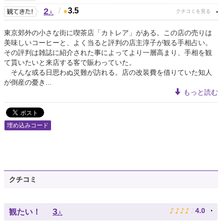
2
/
3.5
人
東京郊外の小さな街に喫茶店「カトレア」がある。この店の売りは
美味しいコーヒーと、よく当ると評判の店主淳子が観る手相占い。
その評判は雑誌に紹介された事によってより一層高まり、手相を観
て貰いたいと来店する客で賑わっていた。
そんな或る日思わぬ災難が訪れる。店の改装費を借りていた知人
が倒産の憂き...
もっと読む
埋め込みコード
クチコミ
♪
♪
♪
♪
♪
3
4.0
観たい！
人