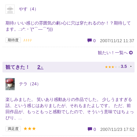
やす（4）
期待♪ いい感じの雰囲気の劇♪心に穴は穿たれるのか！？期待して
ます。.:♪*:・'(*⌒―⌒*)))
♪♪♪♪
期待度
0
2007/11/12 11:37
観たい！一覧へ
★
★
★
★
★
2
3.5
観てきた！
人
テラ（24）
楽しみました。 笑いあり感動ありの作品でした。 少しうますぎる
話、という感じはありましたが、それもまたよしです。 ただ、前
回作品が、もっともっと感動でしたので、そういう意味ではちょっ
ぴり、...
★★★
満足度
0
2007/11/23 17:52