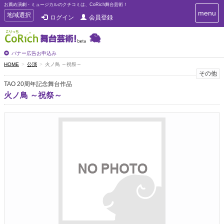
お薦め演劇・ミュージカルのクチコミは、CoRich舞台芸術！
T
menu
T
地域選択
ログイン
会員登録
o
o
g
g
g
g
l
l
バナー広告お申込み
e
e
HOME
公演
火ノ鳥 ～祝祭～
n
n
その他
a
a
v
TAO 20周年記念舞台作品
i
v
火ノ鳥 ～祝祭～
g
i
a
g
t
a
i
t
o
n
i
o
n