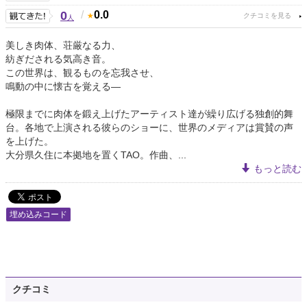
0
/
0.0
人
美しき肉体、荘厳なる力、
紡ぎだされる気高き音。
この世界は、観るものを忘我させ、
鳴動の中に懐古を覚える—
極限までに肉体を鍛え上げたアーティスト達が繰り広げる独創的舞
台。各地で上演される彼らのショーに、世界のメディアは賞賛の声
を上げた。
大分県久住に本拠地を置くTAO。作曲、...
もっと読む
埋め込みコード
クチコミ