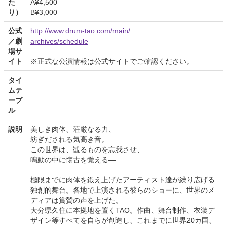
た
A¥4,500
り）
B¥3,000
公式
http://www.drum-tao.com/main/
／劇
archives/schedule
場サ
イト
※正式な公演情報は公式サイトでご確認ください。
タイ
ムテ
ーブ
ル
説明
美しき肉体、荘厳なる力、
紡ぎだされる気高き音。
この世界は、観るものを忘我させ、
鳴動の中に懐古を覚える—
極限までに肉体を鍛え上げたアーティスト達が繰り広げる
独創的舞台。各地で上演される彼らのショーに、世界のメ
ディアは賞賛の声を上げた。
大分県久住に本拠地を置くTAO。作曲、舞台制作、衣装デ
ザイン等すべてを自らが創造し、これまでに世界20カ国、