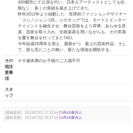
400都市にて公演を行い、日本人アーティストとしても比
類なく、多くの実績を築き上げてきた。
昨年2012年より始動した、世界的ファッションデザイナー
「コシノジュンコ氏」とのタッグでは、モードとエンター
テイメントを融合させ、舞台芸術をより昇華。あらゆる音
楽、芸術を取り入れ、伝統楽器を用いながらも、その常識
を覆す舞台を行ってきたTAO。
今年結成20周年を迎え、最新かつ、最上の芸術作品、そし
て、誰も見たことの無い、新たな境地を開拓する。
その
※６歳未満のお子様のご入場不可
他注
意事
項
スタ
ッフ
[情報提供] 2013/07/01 17:22 by
CoRich案内人
[最終更新] 2013/07/02 16:37 by
CoRich案内人