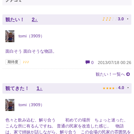
クチコミ
♪
♪
♪
♪
♪
2
3.0
観たい！
人
tomi（3909）
面白そう 面白そうな物語。
♪♪♪
期待度
0
2013/07/18 00:26
観たい！一覧へ
★
★
★
★
★
1
4.0
観てきた！
人
tomi（3909）
色々と飲み込む、解り合う 初めての場所 ちょっと迷った、
こんな所に有るんですね。 普通の民家を改造した感じ。 物語
は、家で姉妹が話しながら、解り合う この会場の民家の雰囲気を