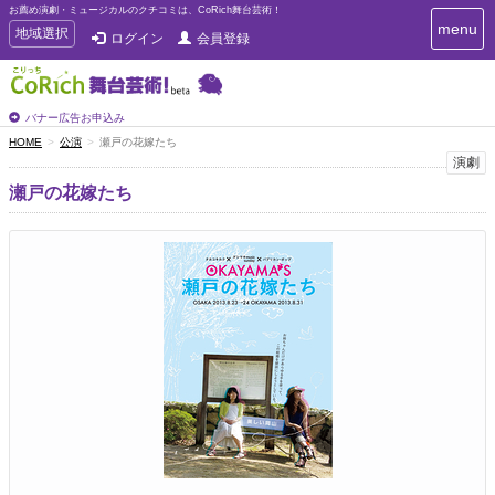
お薦め演劇・ミュージカルのクチコミは、CoRich舞台芸術！
T
menu
T
地域選択
ログイン
会員登録
o
o
g
g
g
g
l
l
バナー広告お申込み
e
e
HOME
公演
瀬戸の花嫁たち
n
n
演劇
a
a
v
瀬戸の花嫁たち
i
v
g
i
a
g
t
a
i
t
o
n
i
o
n