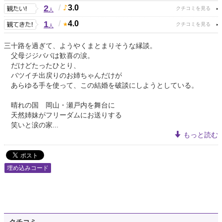
2
/
3.0
人
1
/
4.0
人
三十路を過ぎて、ようやくまとまりそうな縁談。
父母ジジババは歓喜の涙。
だけどたったひとり、
バツイチ出戻りのお姉ちゃんだけが
あらゆる手を使って、この結婚を破談にしようとしている。
晴れの国 岡山・瀬戸内を舞台に
天然姉妹がフリーダムにお送りする
笑いと涙の家...
もっと読む
埋め込みコード