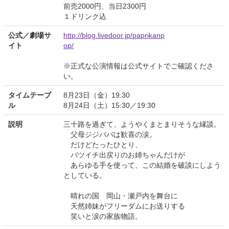
前売2000円、当日2300円
１ドリンク込
公式／劇場サ
http://blog.livedoor.jp/paprikanp
イト
op/
※正式な公演情報は公式サイトでご確認くださ
い。
タイムテーブ
8月23日（金）19:30
ル
8月24日（土）15:30／19:30
説明
三十路を過ぎて、ようやくまとまりそうな縁談。
父母ジジババは歓喜の涙。
だけどたったひとり、
バツイチ出戻りのお姉ちゃんだけが
あらゆる手を使って、この結婚を破談にしよう
としている。
晴れの国 岡山・瀬戸内を舞台に
天然姉妹がフリーダムにお送りする
笑いと涙の家族物語。