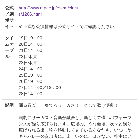
公式
http://www.mpac.jp/event/circu
／劇
s/1206.html
場サ
イト
※正式な公演情報は公式サイトでご確認ください。
タイ
19日19：00
ムテ
20日14：00
ーブ
21日14：00
ル
22日休演
23日休演
24日14：00
25日19：00
26日19：00
27日14：00／19：00
28日14：00
説明
踊る音楽！ 奏でるサーカス！ そして歌う演劇！
演劇にサーカス・音楽が融合し、楽しくて儚いパフォーマ
ンスが繰り広げられます。広場のような会場。次々と繰り
広げられる出し物を移動して見ているあなたも、いつしか
キャバレーの参加者に。楽しいのに、はかない、空中にい