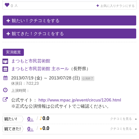
人
0
お気に入りチラシにする
観たい！クチコミをする
観てきた！クチコミをする
実演鑑賞
まつもと市民芸術館
まつもと市民芸術館 主ホール
（長野県）
2013/07/19 (金) ～ 2013/07/28 (日)
公演終了
休演日：7/22,23
上演時間：
公式サイト：
http://www.mpac.jp/event/circus/1206.html
※正式な公演情報は公式サイトでご確認ください。
0
/
0.0
人
0
/
0.0
人