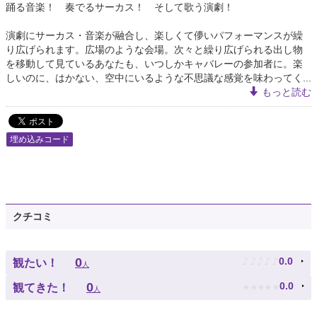
踊る音楽！ 奏でるサーカス！ そして歌う演劇！
演劇にサーカス・音楽が融合し、楽しくて儚いパフォーマンスが繰
り広げられます。広場のような会場。次々と繰り広げられる出し物
を移動して見ているあなたも、いつしかキャバレーの参加者に。楽
しいのに、はかない、空中にいるような不思議な感覚を味わってく...
もっと読む
埋め込みコード
クチコミ
♪
♪
♪
♪
♪
0
0.0
観たい！
人
★
★
★
★
★
0
0.0
観てきた！
人