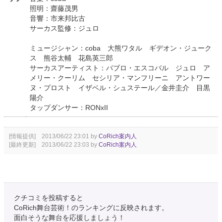
照明：齋藤茂男
音響：市来邦比古
サーカス監修：ジュロ
ミュージシャン：coba 大熊ワタル ギデオン・ジューク
ス 熊谷太輔 花島英三郎
サーカスアーティスト：パブロ・エスコバル ジュロ ア
メリー・クーリム セシリア・マンフリーニ アントワー
ヌ・プロスト イザベル・シュステール／金井圭介 目黒
陽介
タップダンサー：RONxII
[情報提供] 2013/06/22 23:01 by
CoRich案内人
[最終更新] 2013/06/22 23:03 by
CoRich案内人
クチコミを投稿すると
CoRich舞台芸術！のランキングに反映されます。
面白そうな舞台を応援しましょう！