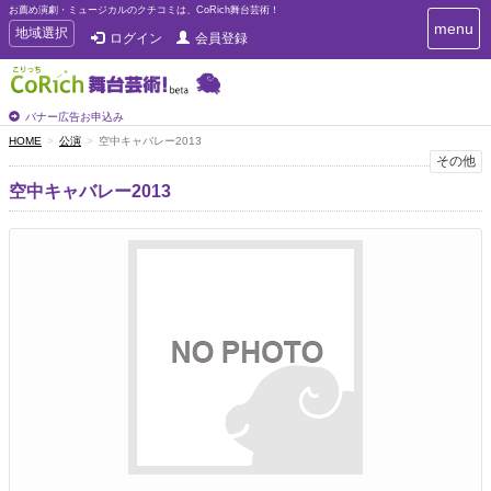
お薦め演劇・ミュージカルのクチコミは、CoRich舞台芸術！
T
menu
T
地域選択
ログイン
会員登録
o
o
g
g
g
g
l
l
バナー広告お申込み
e
e
HOME
公演
空中キャバレー2013
n
n
その他
a
a
v
空中キャバレー2013
i
v
g
i
a
g
t
a
i
t
o
n
i
o
n