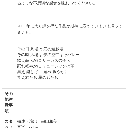
るような不思議な感覚を味わってください。
2011年に大好評を得た作品が期待に応えていよいよ帰って
きます。
その日 劇場は 幻の遊戯場
その時 広場は 夢の空中キャバレー
歌え高らかに サーカスの子ら
踊れ軽やかに ミュージックの輩
集え 楽しげに 遊べ 賑やかに
笑え君たち 星の影たち
その
他注
意事
項
スタ
構成・演出：串田和美
ッフ
音楽：coba