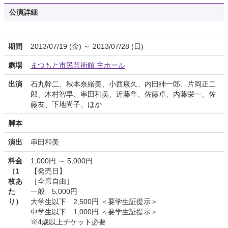
公演詳細
期間
2013/07/19 (金) ～ 2013/07/28 (日)
劇場
まつもと市民芸術館 主ホール
出演
石丸幹二、秋本奈緒美、小西康久、内田紳一郎、片岡正二
郎、木村智早、串田和美、近藤隼、佐藤卓、内藤栄一、佐
藤友、下地尚子、ほか
脚本
演出
串田和美
料金
1,000円 ～ 5,000円
（1
【発売日】
枚あ
［全席自由］
た
一般 5,000円
り）
大学生以下 2,500円 ＜要学生証提示＞
中学生以下 1,000円 ＜要学生証提示＞
※4歳以上チケット必要