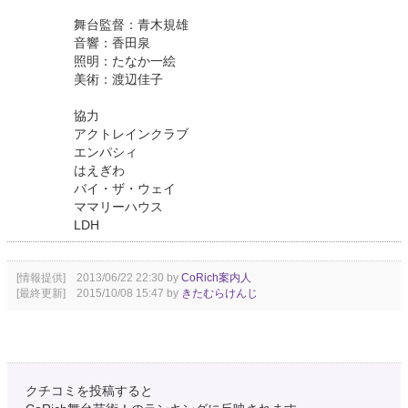
舞台監督：青木規雄
音響：香田泉
照明：たなか一絵
美術：渡辺佳子
協力
アクトレインクラブ
エンパシィ
はえぎわ
バイ・ザ・ウェイ
ママリーハウス
LDH
[情報提供] 2013/06/22 22:30 by
CoRich案内人
[最終更新] 2015/10/08 15:47 by
きたむらけんじ
クチコミを投稿すると