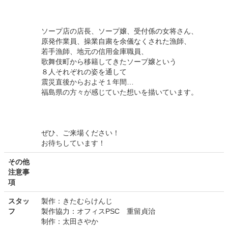
ソープ店の店長、ソープ嬢、受付係の女将さん、
原発作業員、操業自粛を余儀なくされた漁師、
若手漁師、地元の信用金庫職員、
歌舞伎町から移籍してきたソープ嬢という
８人それぞれの姿を通して
震災直後からおよそ１年間…
福島県の方々が感じていた想いを描いています。
ぜひ、ご来場ください！
お待ちしています！
その他
注意事
項
スタッ
製作：きたむらけんじ
フ
製作協力：オフィスPSC 重留貞治
制作：太田さやか