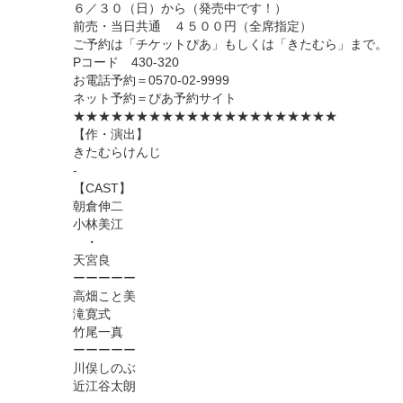
６／３０（日）から（発売中です！）
前売・当日共通 ４５００円（全席指定）
ご予約は「チケットぴあ」もしくは「きたむら」まで。
Pコード 430-320
お電話予約＝0570-02-9999
ネット予約＝ぴあ予約サイト
★★★★★★★★★★★★★★★★★★★★★
【作・演出】
きたむらけんじ
-
【CAST】
朝倉伸二
小林美江
・
天宮良
ーーーーー
高畑こと美
滝寛式
竹尾一真
ーーーーー
川俣しのぶ
近江谷太朗