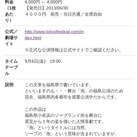
料金
4,000円 ～ 4,000円
（1枚
【発売日】2013/06/30
あた
４０００円 前売・当日共通／全席自由
り）
公式／
http://www.tokyofestival.com/in
劇場サ
dex.html
イト
※正式な公演情報は公式サイトでご確認ください。
タイム
9月6日(金) 19:00
テーブ
ル
説明
この文章を福島県で書いています。
といいますのも・・・舞台「泡」の福島公演のため
現在、福島県内各都市を巡業公演中だからです。
この作品は
福島県小名浜のソープランド街を舞台に
震災から１年の姿を描いた人情喜劇です。
『泡』というタイトルには当然、
ソープの「泡」という意味が含まれていますが、