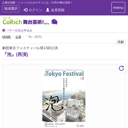
お薦め演劇・ミュージカルのクチコミは、CoRich舞台芸術！
T
menu
T
地域選択
ログイン
会員登録
o
o
g
g
g
g
l
l
バナー広告お申込み
e
e
HOME
公演
『泡』(再演)
n
n
演劇
a
a
v
劇団東京フェスティバル第13回公演
i
v
『泡』(再演)
g
i
a
g
t
a
i
t
o
n
i
o
n