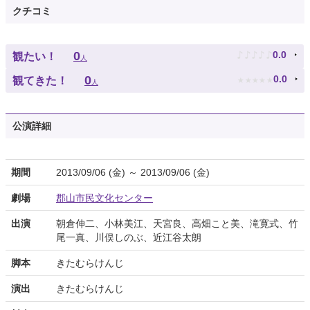
クチコミ
♪
♪
♪
♪
♪
0
0.0
観たい！
人
★
★
★
★
★
0
0.0
観てきた！
人
公演詳細
期間
2013/09/06 (金) ～ 2013/09/06 (金)
劇場
郡山市民文化センター
出演
朝倉伸二、小林美江、天宮良、高畑こと美、滝寛式、竹
尾一真、川俣しのぶ、近江谷太朗
脚本
きたむらけんじ
演出
きたむらけんじ