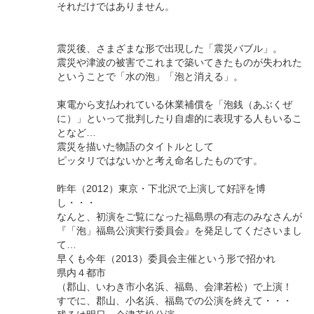
それだけではありません。
震災後、さまざまな形で出現した「震災バブル」。
震災や津波の被害でこれまで築いてきたものが失われた
ということで「水の泡」「泡と消える」。
東電から支払われている休業補償を「泡銭（あぶくぜ
に）」といって批判したり自虐的に表現する人もいるこ
となど…
震災を描いた物語のタイトルとして
ピッタリではないかと考え命名したものです。
昨年（2012）東京・下北沢で上演して好評を博
し・・・
なんと、初演をご覧になった福島県の有志のみなさんが
『「泡」福島公演実行委員会』を発足してくださいまし
て…
早くも今年（2013）委員会主催という形で招かれ
県内４都市
（郡山、いわき市小名浜、福島、会津若松）で上演！
すでに、郡山、小名浜、福島での公演を終えて・・・