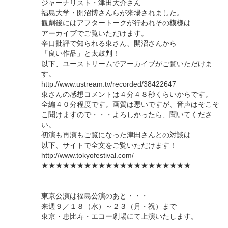
ジャーナリスト・津田大介さん
福島大学・開沼博さんらが来場されました。
観劇後にはアフタートークが行われその模様は
アーカイブでご覧いただけます。
辛口批評で知られる東さん、開沼さんから
「良い作品」と太鼓判！
以下、ユーストリームでアーカイブがご覧いただけま
す。
http://www.ustream.tv/recorded/38422647
東さんの感想コメントは４分４８秒くらいからです。
全編４０分程度です。画質は悪いですが、音声はそこそ
こ聞けますので・・・よろしかったら、聞いてくださ
い。
初演も再演もご覧になった津田さんとの対談は
以下、サイトで全文をご覧いただけます！
http://www.tokyofestival.com/
★★★★★★★★★★★★★★★★★★★★★
東京公演は福島公演のあと・・・
来週９／１８（水）～２３（月・祝）まで
東京・恵比寿・エコー劇場にて上演いたします。