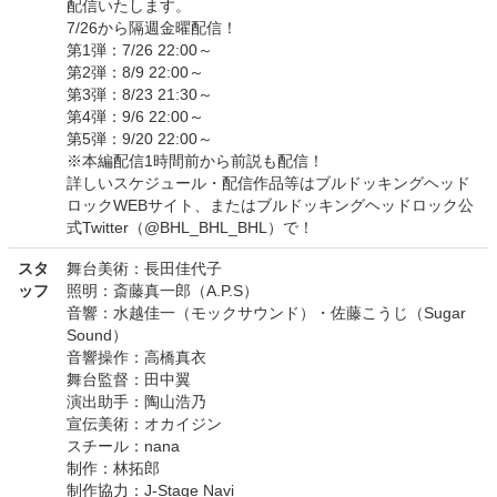
配信いたします。
7/26から隔週金曜配信！
第1弾：7/26 22:00～
第2弾：8/9 22:00～
第3弾：8/23 21:30～
第4弾：9/6 22:00～
第5弾：9/20 22:00～
※本編配信1時間前から前説も配信！
詳しいスケジュール・配信作品等はブルドッキングヘッド
ロックWEBサイト、またはブルドッキングヘッドロック公
式Twitter（@BHL_BHL_BHL）で！
スタ
舞台美術：長田佳代子
ッフ
照明：斎藤真一郎（A.P.S）
音響：水越佳一（モックサウンド）・佐藤こうじ（Sugar
Sound）
音響操作：高橋真衣
舞台監督：田中翼
演出助手：陶山浩乃
宣伝美術：オカイジン
スチール：nana
制作：林拓郎
制作協力：J-Stage Navi