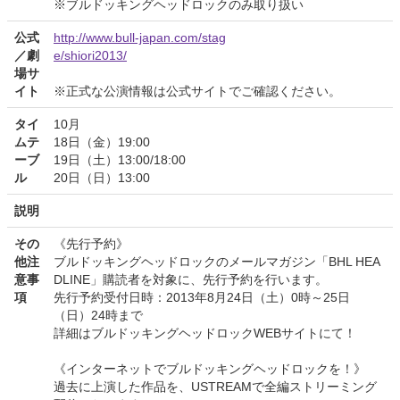
※ブルドッキングヘッドロックのみ取り扱い
公式
http://www.bull-japan.com/stag
／劇
e/shiori2013/
場サ
イト
※正式な公演情報は公式サイトでご確認ください。
タイ
10月
ムテ
18日（金）19:00
ーブ
19日（土）13:00/18:00
ル
20日（日）13:00
説明
その
《先行予約》
他注
ブルドッキングヘッドロックのメールマガジン「BHL HEA
意事
DLINE」購読者を対象に、先行予約を行います。
項
先行予約受付日時：2013年8月24日（土）0時～25日
（日）24時まで
詳細はブルドッキングヘッドロックWEBサイトにて！
《インターネットでブルドッキングヘッドロックを！》
過去に上演した作品を、USTREAMで全編ストリーミング