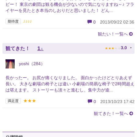
ピー！ 東京の劇団は観る機会が少ないので気になりますね～♪ フラ
イヤーを見たとき本当のしおりだと思いました！ どん...
♪♪♪♪
期待度
0
2013/09/22 02:36
観たい！一覧へ
★
★
★
★
★
1
3.0
観てきた！
人
yoshi（284）
長かったー。 お尻が痛くなりました。 面白かったけどとりあえず
長い。 大きな劇場の椅子とは違い 小劇場の簡易な椅子で2時間超え
は堪えます。 ストーリーも淡々と進むし、集中力が途...
★★★
満足度
0
2013/10/23 17:42
観てきた！一覧へ