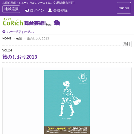
お薦め演劇・ミュージカルのクチコミは、CoRich舞台芸術！
T
menu
T
地域選択
ログイン
会員登録
o
o
g
g
g
g
l
l
バナー広告お申込み
e
e
HOME
公演
旅のしおり2013
n
n
演劇
a
a
v
vol.24
i
v
旅のしおり2013
g
i
a
g
t
a
i
t
o
n
i
o
n