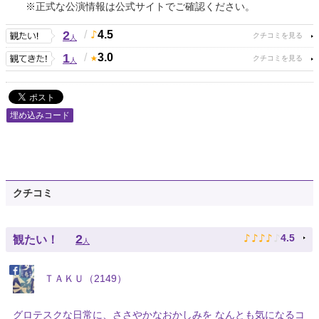
※正式な公演情報は公式サイトでご確認ください。
2
/
4.5
人
1
/
3.0
人
埋め込みコード
クチコミ
♪
♪
♪
♪
♪
2
4.5
観たい！
人
ＴＡＫＵ（2149）
グロテスクな日常に、ささやかなおかしみを なんとも気になるコ