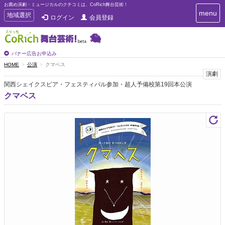
お薦め演劇・ミュージカルのクチコミは、CoRich舞台芸術！
T
menu
T
地域選択
ログイン
会員登録
o
o
g
g
g
g
l
l
バナー広告お申込み
e
e
HOME
公演
クマベス
n
n
演劇
a
a
v
関西シェイクスピア・フェスティバル参加・超人予備校第19回本公演
i
v
クマベス
g
i
a
g
t
a
i
t
o
n
i
o
n