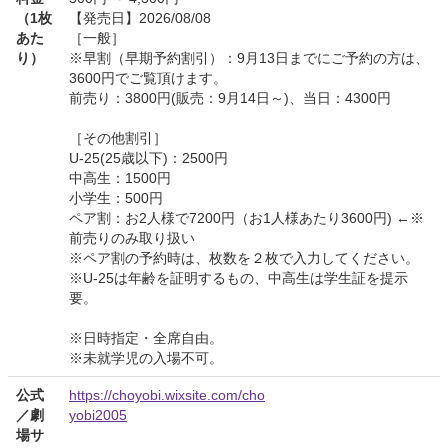
（1枚
【発売日】2026/08/08
あた
［一般］
り）
※早割（早期予約割引）：9月13日までにご予約の方は、
3600円でご覧頂けます。
前売り：3800円(販売：9月14日～)、当日：4300円
［その他割引］
U-25(25歳以下)：2500円
中高生：1500円
小学生：500円
ペア割：お2人様で7200円（お1人様あたり3600円) ←※
前売りのみ取り扱い
※ペア割の予約時は、枚数を２枚で入力してください。
※U-25は年齢を証明するもの、中高生は学生証を提示
要。
※日時指定・全席自由。
※未就学児の入場不可。
公式
https://choyobi.wixsite.com/cho
／劇
yobi2005
場サ