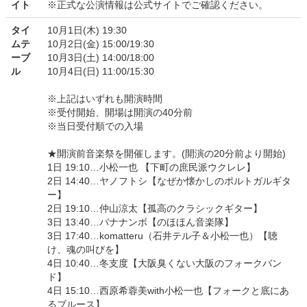
イト
※正式な公演情報は公式サイトでご確認ください。
タイ
10月1日(木) 19:30
ムテ
10月2日(金) 15:00/19:30
ーブ
10月3日(土) 14:00/18:00
ル
10月4日(日) 11:00/15:30
※上記はいずれも開演時間
※受付開始、開場は開演の40分前
※当日受付順での入場
★開演前音楽祭を開催します。(開演の20分前より開始)
1日 19:10…小松一也 【下町の庶民派ウクレレ】
2日 14:40…ヤノフトシ【なぜか懐かしのポルトガルギタ
ー】
2日 19:10…仲山涼太【孤高のクラシックギター】
3日 13:40…バナナンボ【のほほん音楽隊】
3日 17:40…komatteru（石井テル子＆小松一也）【聴
け、魂の叫びを】
4日 10:40…冬支度【大阪臭くない大阪のフォークバン
ド】
4日 15:10…西原希蓉美with小松一也【フォークと底にあ
るブルース】