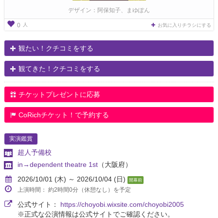
デザイン：阿保知子、まゆぽん
人
0
お気に入りチラシにする
観たい！クチコミをする
観てきた！クチコミをする
チケットプレゼントに応募
CoRichチケット！で予約する
実演鑑賞
超人予備校
in→dependent theatre 1st
（大阪府）
2026/10/01 (木) ～ 2026/10/04 (日)
開幕前
上演時間： 約2時間0分（休憩なし）を予定
公式サイト：
https://choyobi.wixsite.com/choyobi2005
※正式な公演情報は公式サイトでご確認ください。