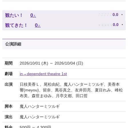
♪
♪
♪
♪
♪
0
0.0
観たい！
人
★
★
★
★
★
0
0.0
観てきた！
人
公演詳細
期間
2026/10/01 (木) ～ 2026/10/04 (日)
劇場
in→dependent theatre 1st
出演
日枝美香Ｌ、尾松由紀、魔人ハンターミツルギ、美香本
響(meyou)、留奈、萬谷真之、友井田亮、夏目れみ、峰松
布美、森世まゆみ、月亭文都、田口哲
脚本
魔人ハンターミツルギ
演出
魔人ハンターミツルギ
料金
500円 ～ 4,300円