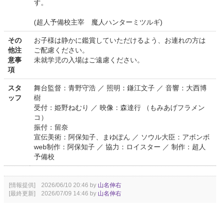
す。
(超人予備校主宰 魔人ハンターミツルギ)
その
お子様は静かに鑑賞していただけるよう、お連れの方は
他注
ご配慮ください。
意事
未就学児の入場はご遠慮ください。
項
スタ
舞台監督：青野守浩 ／ 照明：鎌江文子 ／ 音響：大西博
ッフ
樹
受付：姫野ねむり ／ 映像：森達行 （もみあげフラメン
コ）
振付：留奈
宣伝美術：阿保知子、まゆぽん ／ ソウル大臣：アボンボ
web制作：阿保知子 ／ 協力：ロイスター ／ 制作：超人
予備校
[情報提供] 2026/06/10 20:46 by
山名伸右
[最終更新] 2026/07/09 14:46 by
山名伸右