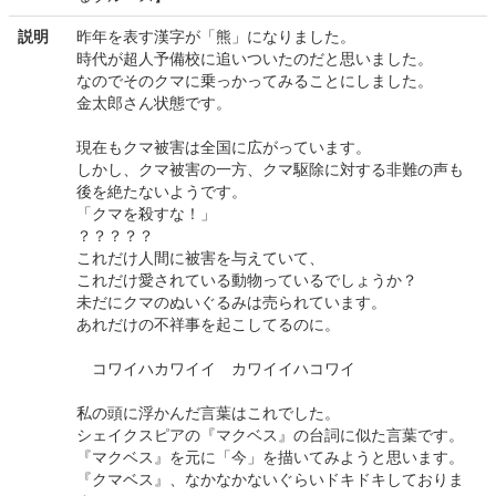
説明
昨年を表す漢字が「熊」になりました。
時代が超人予備校に追いついたのだと思いました。
なのでそのクマに乗っかってみることにしました。
金太郎さん状態です。
現在もクマ被害は全国に広がっています。
しかし、クマ被害の一方、クマ駆除に対する非難の声も
後を絶たないようです。
「クマを殺すな！」
？？？？？
これだけ人間に被害を与えていて、
これだけ愛されている動物っているでしょうか？
未だにクマのぬいぐるみは売られています。
あれだけの不祥事を起こしてるのに。
コワイハカワイイ カワイイハコワイ
私の頭に浮かんだ言葉はこれでした。
シェイクスピアの『マクベス』の台詞に似た言葉です。
『マクベス』を元に「今」を描いてみようと思います。
『クマベス』、なかなかないぐらいドキドキしておりま