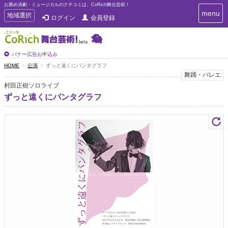
お薦め演劇・ミュージカルのクチコミは、CoRich舞台芸術！
T
menu
T
地域選択
ログイン
会員登録
o
o
g
g
g
g
l
l
バナー広告お申込み
e
e
HOME
公演
ずっと遠くにパンタグラフ
n
n
舞踊・バレエ
a
a
v
村田正樹ソロライブ
i
v
ずっと遠くにパンタグラフ
g
i
a
g
t
a
i
t
o
n
i
o
n