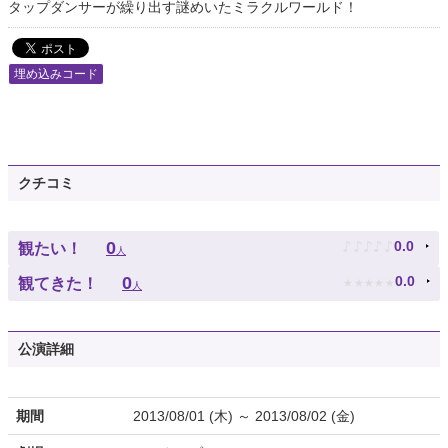
タップダンサーが繰り出す謎めいたミラクルワールド！
埋め込みコード
クチコミ
♪
♪
♪
♪
♪
0
0.0
観たい！
人
★
★
★
★
★
0
0.0
観てきた！
人
公演詳細
期間
2013/08/01 (木) ～ 2013/08/02 (金)