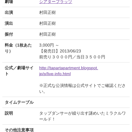
劇場
シアターブラッツ
出演
村田正樹
演出
村田正樹
振付
村田正樹
料金（1枚あた
3,000円 ～
り）
【発売日】2013/06/23
前売り３０００円／当日３５００円
公式／劇場サイ
http://tapartapartment.blogspot.
ト
jp/p/live-info.html
※正式な公演情報は公式サイトでご確認くださ
い。
タイムテーブル
説明
タップダンサーが繰り出す謎めいたミラクルワ
ールド！
その他注意事項