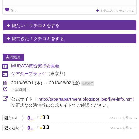
人
0
お気に入りチラシにする
観たい！クチコミをする
観てきた！クチコミをする
実演鑑賞
MURATA黄昏実行委員会
シアターブラッツ
（東京都）
2013/08/01 (木) ～ 2013/08/02 (金)
公演終了
上演時間：
公式サイト：
http://tapartapartment.blogspot.jp/p/live-info.html
※正式な公演情報は公式サイトでご確認ください。
0
/
0.0
人
0
/
0.0
人