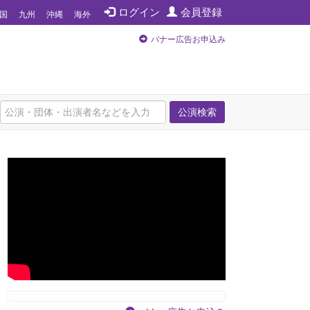
ログイン
会員登録
国
九州
沖縄
海外
バナー広告お申込み
公演検索