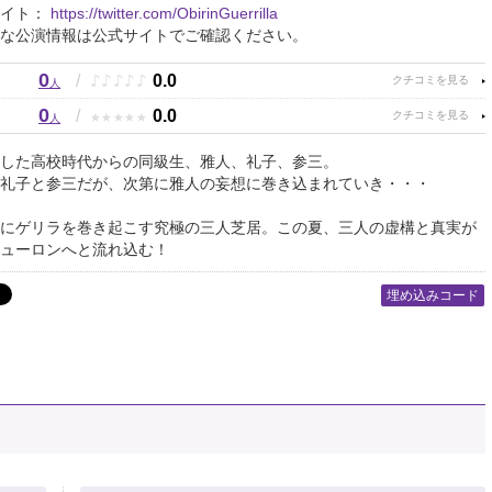
サイト：
https://twitter.com/ObirinGuerrilla
な公演情報は公式サイトでご確認ください。
0
♪
♪
♪
♪
♪
/
0.0
人
0
★
★
★
★
★
/
0.0
人
した高校時代からの同級生、雅人、礼子、参三。
礼子と参三だが、次第に雅人の妄想に巻き込まれていき・・・
にゲリラを巻き起こす究極の三人芝居。この夏、三人の虚構と真実が
ューロンへと流れ込む！
埋め込みコード