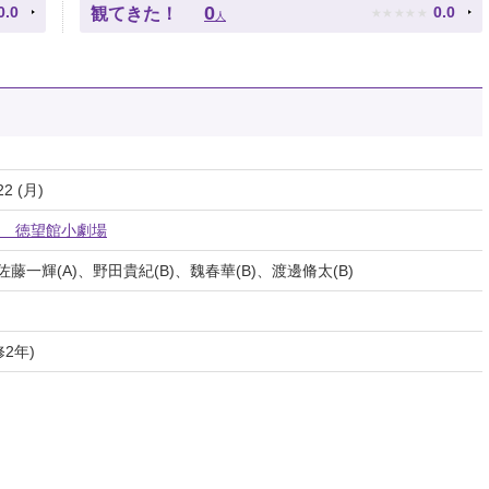
★
★
★
★
★
0
0.0
0.0
観てきた！
人
22 (月)
 徳望館小劇場
佐藤一輝(A)、野田貴紀(B)、魏春華(B)、渡邊脩太(B)
2年)