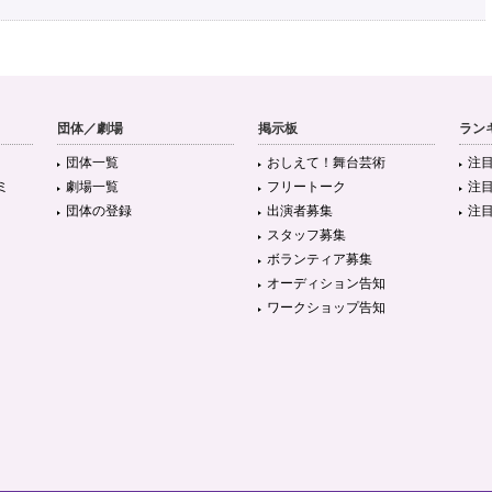
団体／劇場
掲示板
ラン
団体一覧
おしえて！舞台芸術
注
ミ
劇場一覧
フリートーク
注
団体の登録
出演者募集
注
スタッフ募集
ボランティア募集
オーディション告知
ワークショップ告知