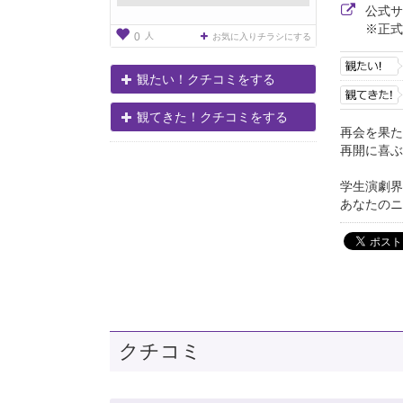
公式
※正式
人
0
お気に入りチラシにする
観たい！クチコミをする
観てきた！クチコミをする
再会を果た
再開に喜ぶ
学生演劇界
あなたのニ
クチコミ