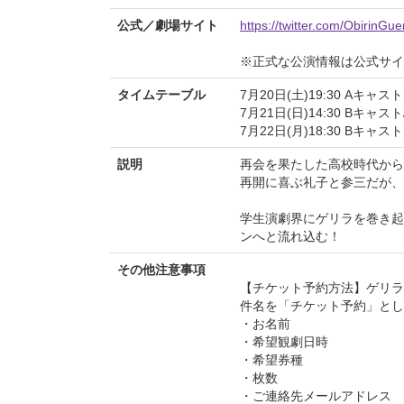
公式／劇場サイト
https://twitter.com/ObirinGuer
※正式な公演情報は公式サ
タイムテーブル
7月20日(土)19:30 Aキャスト
7月21日(日)14:30 Bキャスト
7月22日(月)18:30 Bキャスト
説明
再会を果たした高校時代から
再開に喜ぶ礼子と参三だが、
学生演劇界にゲリラを巻き起
ンへと流れ込む！
その他注意事項
【チケット予約方法】ゲリラ
件名を「チケット予約」とし
・お名前
・希望観劇日時
・希望券種
・枚数
・ご連絡先メールアドレス