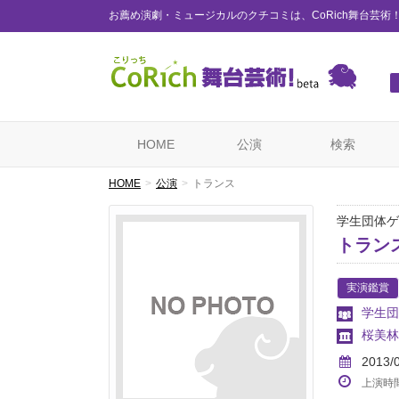
お薦め演劇・ミュージカルのクチコミは、CoRich舞台芸術
HOME
公演
検索
HOME
公演
トランス
学生団体ゲ
トラン
実演鑑賞
学生団
桜美林
2013/
上演時