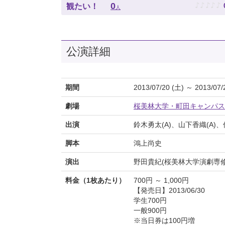
♪
♪
♪
♪
♪
0
観たい！
人
公演詳細
期間
2013/07/20 (土) ～ 2013/07/
劇場
桜美林大学・町田キャンパス
出演
鈴木勇太(A)、山下香織(A)、
脚本
鴻上尚史
演出
野田貴紀(桜美林大学演劇専修
料金（1枚あたり）
700円 ～ 1,000円
【発売日】2013/06/30
学生700円
一般900円
※当日券は100円増