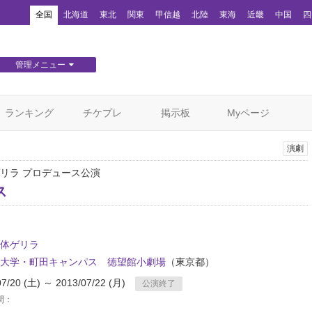
！
全国
北海道
東北
関東
甲信越
北陸
東海
近畿
中国
四
管理メニュー
団体WEBサイト管理
顧客管理
ランキング
チケプレ
掲示板
Myページ
演劇
リラ プロデュース公演
ス
体ゲリラ
大学・町田キャンパス 徳望館小劇場
（東京都）
07/20 (土) ～ 2013/07/22 (月)
公演終了
間：