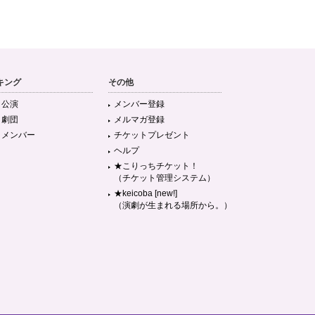
キング
その他
目公演
メンバー登録
目劇団
メルマガ登録
目メンバー
チケットプレゼント
ヘルプ
★こりっちチケット！
（チケット管理システム）
★keicoba [new!]
（演劇が生まれる場所から。）