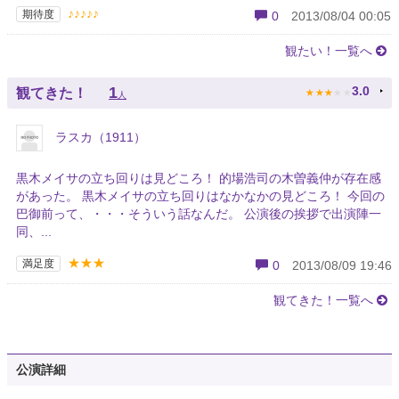
♪♪♪♪♪
期待度
0
2013/08/04 00:05
観たい！一覧へ
★
★
★
★
★
1
3.0
観てきた！
人
ラスカ（1911）
黒木メイサの立ち回りは見どころ！ 的場浩司の木曽義仲が存在感
があった。 黒木メイサの立ち回りはなかなかの見どころ！ 今回の
巴御前って、・・・そういう話なんだ。 公演後の挨拶で出演陣一
同、...
★★★
満足度
0
2013/08/09 19:46
観てきた！一覧へ
公演詳細