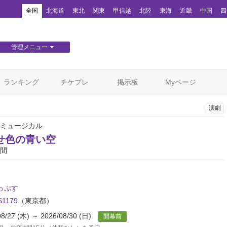
！
全国
北海道
東北
関東
甲信越
北陸
東海
近畿
中国
四
管理メニュー
団体WEBサイト管理
顧客管理
ランキング
チケプレ
掲示板
Myページ
演劇
ミュージカル
せ色の青い空
間
っぷす
S1179
（東京都）
08/27 (木) ～ 2026/08/30 (日)
開幕前