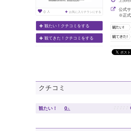
上演時
公式
人
0
お気に入りチラシにする
※正式
観たい！クチコミをする
観てきた！クチコミをする
クチコミ
♪
♪
♪
♪
♪
0
観たい！
人