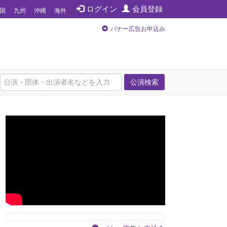
ログイン
会員登録
国
九州
沖縄
海外
バナー広告お申込み
公演検索