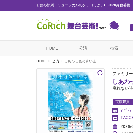
お薦め演劇・ミュージカルのクチコミは、CoRich舞台芸術
HOME
公演
検索
HOME
公演
しあわせ色の青い空
ファミリー
しあわ
戻れない時
実演鑑賞
7どろ
TACC
2026/