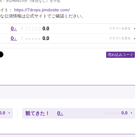
間： 約2時間15分（休憩なし）を予定
サイト：
https://7drops.jimdosite.com/
な公演情報は公式サイトでご確認ください。
0
♪
♪
♪
♪
♪
/
0.0
人
0
★
★
★
★
★
/
0.0
人
埋め込みコード
★
★
★
★
★
0
0.0
0.0
観てきた！
人