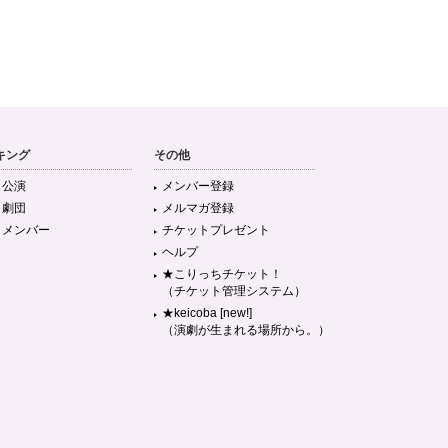
キング
その他
目公演
メンバー登録
目劇団
メルマガ登録
目メンバー
チケットプレゼント
ヘルプ
★こりっちチケット！
（チケット管理システム）
★keicoba [new!]
（演劇が生まれる場所から。）