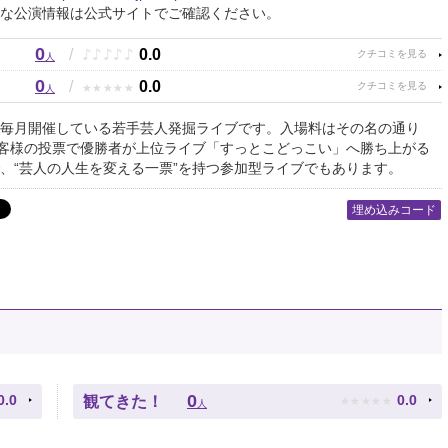
な公演情報は公式サイトでご確認ください。
0
♪
♪
♪
♪
♪
/
0.0
人
0
★
★
★
★
★
/
0.0
人
毎月開催している若手芸人発掘ライブです。入場料はその名の通り
お客様の投票で優勝者が上位ライブ「すっとこどっこい」へ勝ち上がる
、“芸人の人生を変える一票”を持つ参加型ライブでもあります。
埋め込みコード
★
★
★
★
★
0
0.0
0.0
観てきた！
人