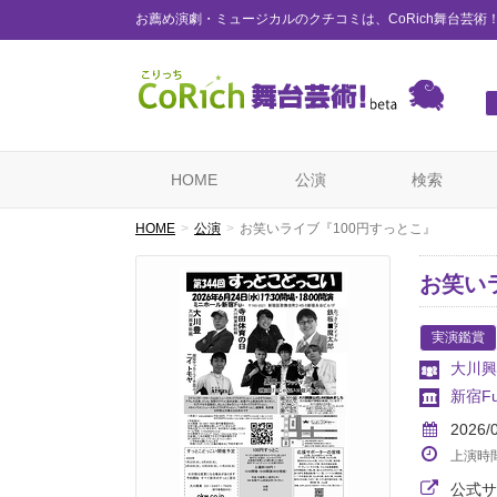
お薦め演劇・ミュージカルのクチコミは、CoRich舞台芸術
HOME
公演
検索
HOME
公演
お笑いライブ『100円すっとこ』
お笑い
実演鑑賞
大川興
新宿F
2026/
上演時
公式