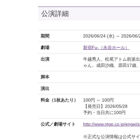
公演詳細
期間
2026/06/24 (水) ～ 2026/06/
劇場
新宿Fu-（永谷ホール）
出演
牛越秀人、松尾アトム前派出
ゃん、成田沙織、原田17歳、み
脚本
演出
料金（1枚あたり）
100円 ～ 100円
【発売日】2026/05/28
予約・当日共に100円
公式／劇場サイト
http://www.ntgp.co.jp/engei/s
※正式な公演情報は公式サ