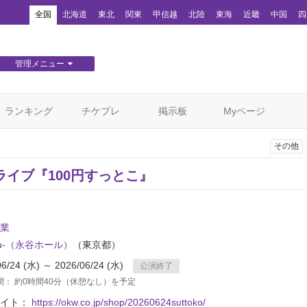
！
全国
北海道
東北
関東
甲信越
北陸
東海
近畿
中国
四
管理メニュー
団体WEBサイト管理
顧客管理
ランキング
チケプレ
掲示板
Myページ
その他
ライブ『100円すっとこ』
業
u-（永谷ホール）
（東京都）
06/24 (水) ～ 2026/06/24 (水)
公演終了
間： 約0時間40分（休憩なし）を予定
サイト：
https://okw.co.jp/shop/20260624suttoko/