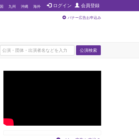
ログイン
会員登録
国
九州
沖縄
海外
バナー広告お申込み
公演検索