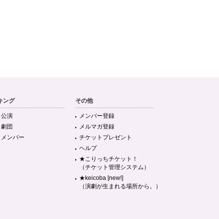
キング
その他
目公演
メンバー登録
目劇団
メルマガ登録
目メンバー
チケットプレゼント
ヘルプ
★こりっちチケット！
（チケット管理システム）
★keicoba [new!]
（演劇が生まれる場所から。）