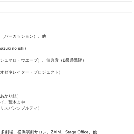
（パーカッション）、他
i no ishi）
シュマロ・ウエーブ）、佃典彦（B級遊撃隊）
オゼネレイター・プロジェクト）
あかり組）
イ、荒木まや
イリスパンシブルティ）
本多劇場、横浜演劇サロン、ZAIM、Stage Office、他