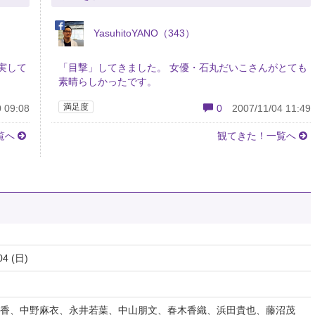
YasuhitoYANO（343）
実して
「目撃」してきました。 女優・石丸だいこさんがとても
素晴らしかったです。
満足度
 09:08
0
2007/11/04 11:49
覧へ
観てきた！一覧へ
04 (日)
香、中野麻衣、永井若葉、中山朋文、春木香織、浜田貴也、藤沼茂