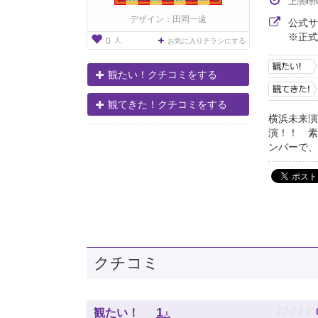
上演時
デザイン：田岡一遠
公式
※正式
人
0
お気に入りチラシにする
観たい！クチコミをする
観てきた！クチコミをする
横浜未来演
演！！ 素
ンバーで、
クチコミ
♪
♪
♪
♪
♪
1
観たい！
人