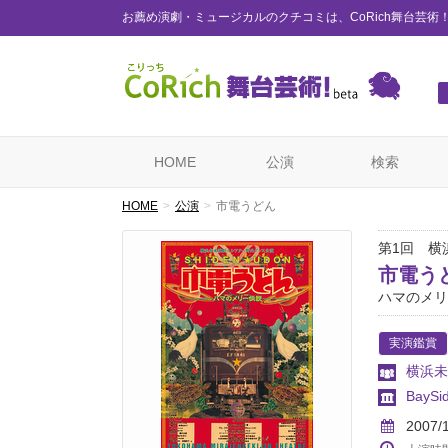
お薦め演劇・ミュージカルのクチコミは、CoRich舞台芸術
HOME
公演
検索
HOME
公演
市電うどん
第1回 横
市電う
ハマのメリ
実演鑑賞
横浜未
BayS
2007/