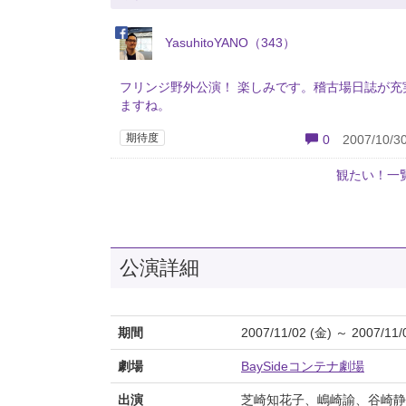
YasuhitoYANO（343）
フリンジ野外公演！ 楽しみです。稽古場日誌が充
ますね。
期待度
0
2007/10/30
観たい！一
公演詳細
期間
2007/11/02 (金) ～ 2007/11/
劇場
BaySideコンテナ劇場
出演
芝崎知花子、嶋崎諭、谷崎静