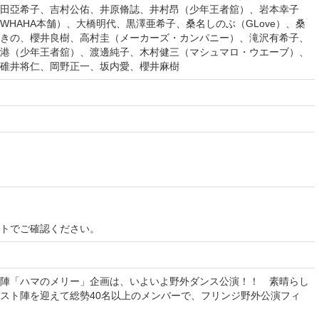
田亞希子、吉村公佑、井原脩誌、井村昂（少年王者舘）、岩本幸子
HAHA本舗）、大橋明代、黒澤亜希子、桑名しのぶ（GLove）、桑
きの、櫻井良樹、高村圭（メーカーズ・カンパニー）、滝沢有希子、
港（少年王者舘）、渡邊純子、木村健三（マシュマロ・ウエーブ）、
碓井将仁、岡野正一、坂内愛、櫻井麻樹
イトでご確認ください。
陣「ハマのメリー」企画は、いよいよ野外ダンス公演！！ 素晴らし
スト陣を迎えて総勢40名以上のメンバーで、フリンジ野外公演フィ