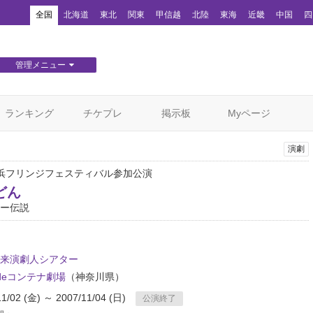
！
全国
北海道
東北
関東
甲信越
北陸
東海
近畿
中国
四
管理メニュー
団体WEBサイト管理
顧客管理
ランキング
チケプレ
掲示板
Myページ
演劇
浜フリンジフェスティバル参加公演
どん
ー伝説
来演劇人シアター
ideコンテナ劇場
（神奈川県）
11/02 (金) ～ 2007/11/04 (日)
公演終了