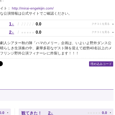
間：
サイト：
http://mirai-engekijin.com/
な公演情報は公式サイトでご確認ください。
1
♪
♪
♪
♪
♪
/
0.0
人
2
★
★
★
★
★
/
0.0
人
劇人シアター秋の陣「ハマのメリー」企画は、いよいよ野外ダンス公
晴らしき生演奏の中、豪華多彩なゲスト陣を迎えて総勢40名以上のメ
フリンジ野外公演フィナーレに炸裂します！！！
埋め込みコード
★
★
★
★
★
2
0.0
0.0
観てきた！
人