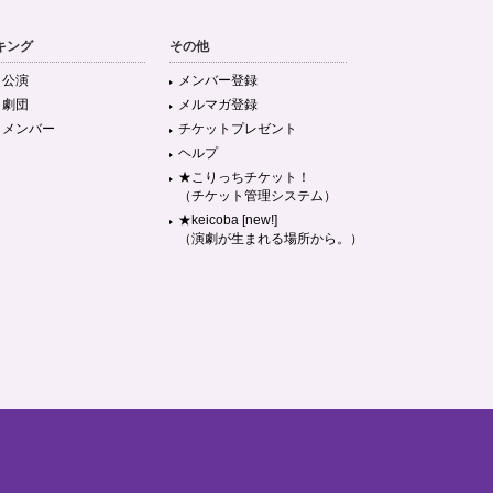
キング
その他
目公演
メンバー登録
目劇団
メルマガ登録
目メンバー
チケットプレゼント
ヘルプ
★こりっちチケット！
（チケット管理システム）
★keicoba [new!]
（演劇が生まれる場所から。）