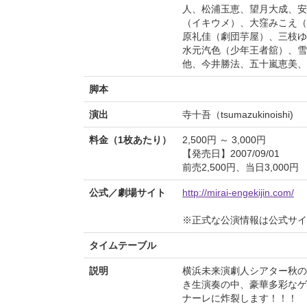
人、松浦玉恵、望月大成、安
（イキウメ）、大窪みこえ（W
原礼佳（劇団芋屋）、三枝ゆ
水元汽色（少年王者舘）、雪
他、今井勝法、五十嵐恵美、
脚本
演出
寺十吾（tsumazukinoishi)
料金（1枚あたり）
2,500円 ～ 3,000円
【発売日】2007/09/01
前売2,500円、当日3,000円
公式／劇場サイト
http://mirai-engekijin.com/
※正式な公演情報は公式サ
タイムテーブル
説明
横浜未来演劇人シアター秋の
き生演奏の中、豪華多彩なゲ
ナーレに炸裂します！！！