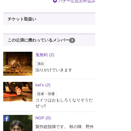
バナー広告お申込み
チケット取扱い
この公演に携わっているメンバー
3
鬼無剣
(2)
演出
泊りがけでいきます
kat's
(2)
役者・俳優
コイツはおもしろくなりそうだ
ぜっ!!
NGP
(0)
製作総指揮です。 秋の陣、野外