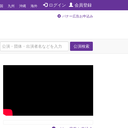
ログイン
会員登録
国
九州
沖縄
海外
バナー広告お申込み
公演検索