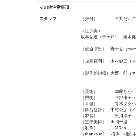
その他注意事項
スタッフ
［振付］ 石丸だいこ
＜生演奏＞
坂本弘道（チェロ）、栗木健
［総合演出］ 寺十吾（tsumazuk
［企画顧問］ 木村健三（マ
［製作総指揮］大西一郎（ネ
［美術］ 加藤ちか
［照明］ 阿部康子（
［音響］ 青木タクヘ
［舞台監督］ 中村公彦（
［衣装］ 出川淳子
［宣伝美術］ 田岡一遠
［制作］ MRco.
［thanks to］ 横浜 相鉄