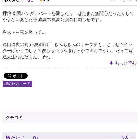
0
人
拝啓 劇団パンダデパートを愛したり、はたまた無関心だったりして
やまないあなた様 真夏常夏夏公演のお知らせです。
さぁ～～息を吸って…
連日連夜の雨(or夏)曜日！ きみもきみのトモダチも、どうせツイッ
ターばかりでしょ？僕らもつぶやきばっかで叫んでない。だって電
通大生なんだもん。それ...
もっと読む
埋め込みコード
クチコミ
♪
♪
♪
♪
♪
0
0.0
観たい！
人