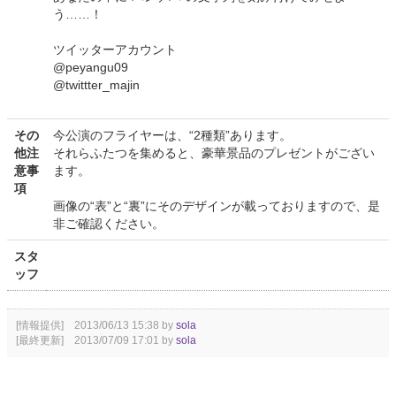
う……！
ツイッターアカウント
@peyangu09
@twittter_majin
その
今公演のフライヤーは、“2種類”あります。
他注
それらふたつを集めると、豪華景品のプレゼントがござい
意事
ます。
項
画像の“表”と“裏”にそのデザインが載っておりますので、是
非ご確認ください。
スタ
ッフ
[情報提供] 2013/06/13 15:38 by
sola
[最終更新] 2013/07/09 17:01 by
sola