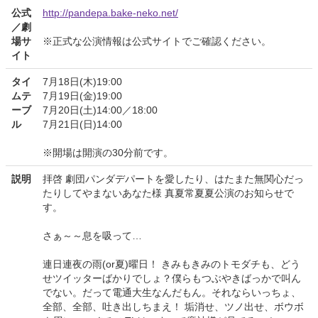
公式
http://pandepa.bake-neko.net/
／劇
場サ
※正式な公演情報は公式サイトでご確認ください。
イト
タイ
7月18日(木)19:00
ムテ
7月19日(金)19:00
ーブ
7月20日(土)14:00／18:00
ル
7月21日(日)14:00
※開場は開演の30分前です。
説明
拝啓 劇団パンダデパートを愛したり、はたまた無関心だっ
たりしてやまないあなた様 真夏常夏夏公演のお知らせで
す。
さぁ～～息を吸って…
連日連夜の雨(or夏)曜日！ きみもきみのトモダチも、どう
せツイッターばかりでしょ？僕らもつぶやきばっかで叫ん
でない。だって電通大生なんだもん。それならいっちょ、
全部、全部、吐き出しちまえ！ 垢消せ、ツノ出せ、ボウボ