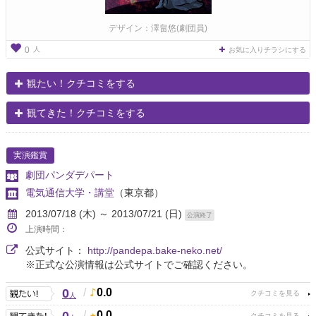
デザイン：澤畠悠(劇団員)
人
0
お気に入りチラシにする
観たい！クチコミをする
観てきた！クチコミをする
実演鑑賞
劇団パンダデパート
電気通信大学・講堂
（東京都）
2013/07/18 (木) ～ 2013/07/21 (日)
公演終了
上演時間：
公式サイト：
http://pandepa.bake-neko.net/
※正式な公演情報は公式サイトでご確認ください。
0
/
0.0
人
/
0.0