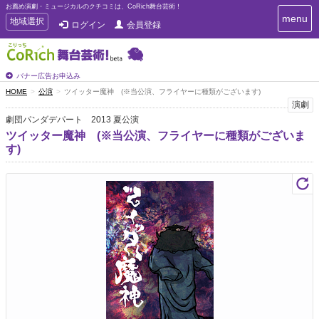
お薦め演劇・ミュージカルのクチコミは、CoRich舞台芸術！
T
menu
T
地域選択
ログイン
会員登録
o
o
g
g
g
g
l
l
バナー広告お申込み
e
e
HOME
公演
ツイッター魔神 (※当公演、フライヤーに種類がございます)
n
n
演劇
a
a
v
劇団パンダデパート 2013 夏公演
i
v
ツイッター魔神 (※当公演、フライヤーに種類がございま
g
i
す)
a
g
t
a
i
t
o
n
i
o
n