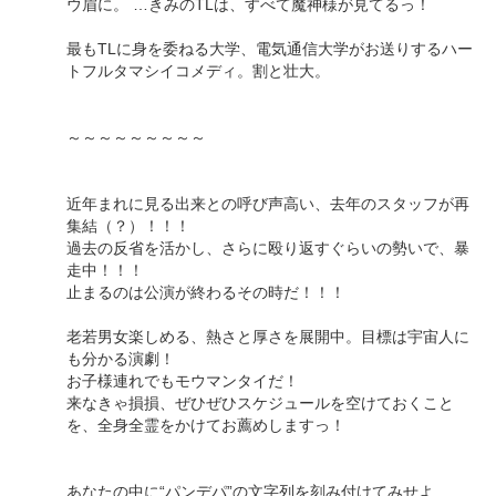
ウ眉に。 …きみのTLは、すべて魔神様が見てるっ！
最もTLに身を委ねる大学、電気通信大学がお送りするハー
トフルタマシイコメディ。割と壮大。
～～～～～～～～～
近年まれに見る出来との呼び声高い、去年のスタッフが再
集結（？）！！！
過去の反省を活かし、さらに殴り返すぐらいの勢いで、暴
走中！！！
止まるのは公演が終わるその時だ！！！
老若男女楽しめる、熱さと厚さを展開中。目標は宇宙人に
も分かる演劇！
お子様連れでもモウマンタイだ！
来なきゃ損損、ぜひぜひスケジュールを空けておくこと
を、全身全霊をかけてお薦めしますっ！
あなたの中に“パンデパ”の文字列を刻み付けてみせよ