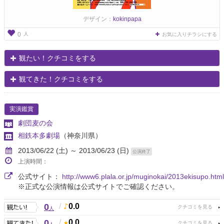
デザイン：
kokinpapa
人
0
お気に入りチラシにする
観たい！クチコミをする
観てきた！クチコミをする
実演鑑賞
劇団麦の会
相鉄本多劇場
（神奈川県）
2013/06/22 (土) ～ 2013/06/23 (日)
公演終了
上演時間：
公式サイト：
http://www6.plala.or.jp/muginokai/2013ekisupo.html
※正式な公演情報は公式サイトでご確認ください。
0
/
0.0
人
0
/
0.0