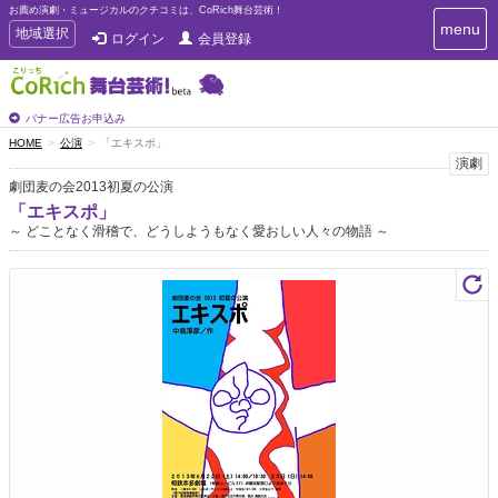
お薦め演劇・ミュージカルのクチコミは、CoRich舞台芸術！
T
menu
T
地域選択
ログイン
会員登録
o
o
g
g
g
g
l
l
バナー広告お申込み
e
e
HOME
公演
「エキスポ」
n
n
演劇
a
a
v
劇団麦の会2013初夏の公演
i
v
「エキスポ」
g
i
～ どことなく滑稽で、どうしようもなく愛おしい人々の物語 ～
a
g
t
a
i
t
o
n
i
o
n