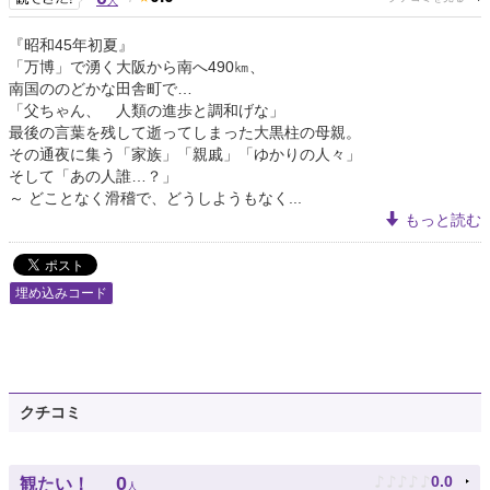
人
『昭和45年初夏』
「万博」で湧く大阪から南へ490㎞、
南国ののどかな田舎町で…
「父ちゃん、 人類の進歩と調和げな」
最後の言葉を残して逝ってしまった大黒柱の母親。
その通夜に集う「家族」「親戚」「ゆかりの人々」
そして「あの人誰…？」
～ どことなく滑稽で、どうしようもなく...
もっと読む
埋め込みコード
クチコミ
♪
♪
♪
♪
♪
0
0.0
観たい！
人