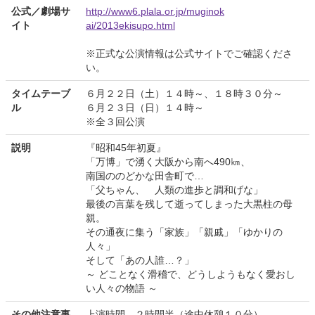
公式／劇場サ
http://www6.plala.or.jp/muginok
イト
ai/2013ekisupo.html
※正式な公演情報は公式サイトでご確認くださ
い。
タイムテーブ
６月２２日（土）１４時～、１８時３０分～
ル
６月２３日（日）１４時～
※全３回公演
説明
『昭和45年初夏』
「万博」で湧く大阪から南へ490㎞、
南国ののどかな田舎町で…
「父ちゃん、 人類の進歩と調和げな」
最後の言葉を残して逝ってしまった大黒柱の母
親。
その通夜に集う「家族」「親戚」「ゆかりの
人々」
そして「あの人誰…？」
～ どことなく滑稽で、どうしようもなく愛おし
い人々の物語 ～
その他注意事
上演時間 ２時間半（途中休憩１０分）